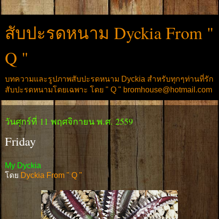
สับปะรดหนาม Dyckia From "
Q "
บทความและรูปภาพสับปะรดหนาม Dyckia สำหรับทุกๆท่านที่รัก
สับปะรดหนามโดยเฉพาะ โดย " Q " bromhouse@hotmail.com
วันศุกร์ที่ 11 พฤศจิกายน พ.ศ. 2559
Friday
My Dyckia
โดย
Dyckia From " Q "