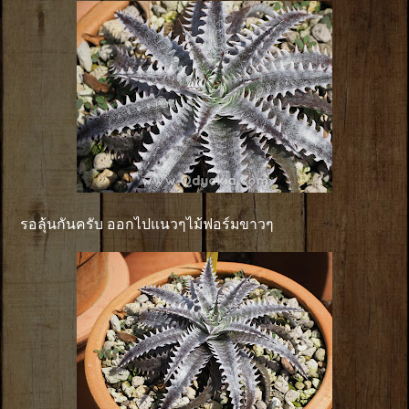
รอลุ้นกันครับ ออกไปแนวๆไม้ฟอร์มขาวๆ