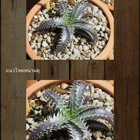
แนวโหดหนามดุ