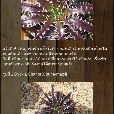
สวัสดีเช้าวันศุกร์ครับ เเข็งใจทำงานกันอีกวันครับเดี๋ยวก็จะได้
หยุดกันเเล้ว แต่ชาวสวนไม่มีวันหยุดนะครับ
วันนี้เตรียมงานเเยกไม้เเละเปลี่ยนกระถางไว้แล้วครับ เริ่มเข้า
รอบทำงานปกติ เร่งงานได้สบายๆเลยครับ
รูปที่ 1 Dyckia Charlot X burle-marxii