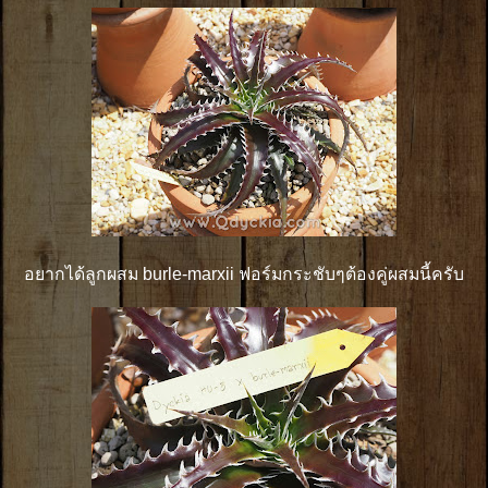
อยากได้ลูกผสม burle-marxii ฟอร์มกระชับๆต้องคู่ผสมนี้ครับ