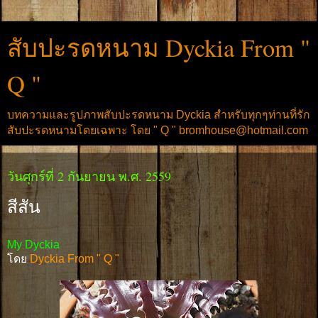
สับปะรดหนาม Dyckia From "
Q "
บทความและรูปภาพสับปะรดหนาม Dyckia สำหรับทุกๆท่านที่รัก
สับปะรดหนามโดยเฉพาะ โดย " Q " bromhouse@hotmail.com
วันศุกร์ที่ 2 กันยายน พ.ศ. 2559
สีสัน
My Dyckia
โดย
Dyckia From " Q "