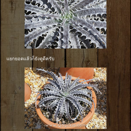
แยกยอดเเล้วก็ยังดูดีครับ