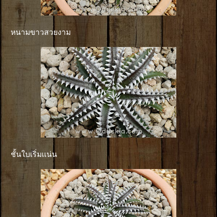
หนามขาวสวยงาม
ชั้นใบเริ่มเเน่น