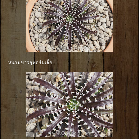
หนามขาวๆฟอร์มเล็ก