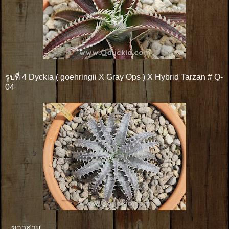
รูปที่ 4 Dyckia ( goehringii X Gray Ops ) X Hybrid Tarzan # Q-
04
ขาวสวย