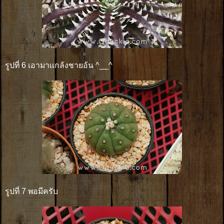
รูปที่ 6 เอามาเเกล้งชายอ้น ^__^
รูปที่ 7 พอมีครับ