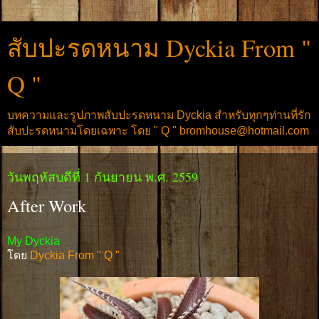
สับปะรดหนาม Dyckia From "
Q "
บทความและรูปภาพสับปะรดหนาม Dyckia สำหรับทุกๆท่านที่รัก
สับปะรดหนามโดยเฉพาะ โดย " Q " bromhouse@hotmail.com
วันพฤหัสบดีที่ 1 กันยายน พ.ศ. 2559
After Work
My Dyckia
โดย
Dyckia From " Q "