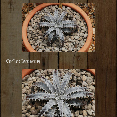
ชัดๆไทรโครมงามๆ