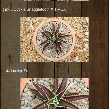
รูปที่ 3 Dyckia Snaggletooth X T-REX
ฟอร์มเท่ๆครับ