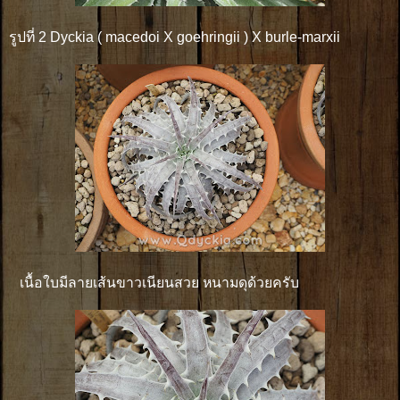
รูปที่ 2 Dyckia ( macedoi X goehringii ) X burle-marxii
เนื้อใบมีลายเส้นขาวเนียนสวย หนามดุด้วยครับ