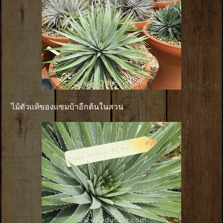
ไม้ตัวเเท้ของแซมบ้าอีกต้นในสวน