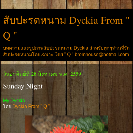
สับปะรดหนาม Dyckia From "
Q "
บทความและรูปภาพสับปะรดหนาม Dyckia สำหรับทุกๆท่านที่รัก
สับปะรดหนามโดยเฉพาะ โดย " Q " bromhouse@hotmail.com
วันอาทิตย์ที่ 28 สิงหาคม พ.ศ. 2559
Sunday Night
My Dyckia
โดย
Dyckia From " Q "