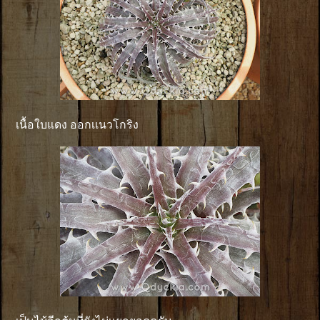
เนื้อใบแดง ออกเเนวโกริง