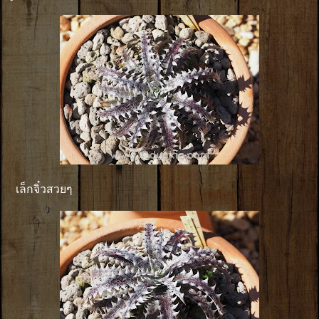
เล็กจิ๋วสวยๆ