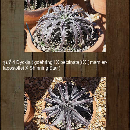
รูปที่ 4 Dyckia ( goehringii X pectinata ) X ( marnier-
lapostollei X Shinning Star )