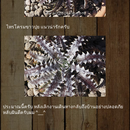
ไทรโครมขาวปุย แนวน่ารักครับ
ประมาณนี้ครับ หลังเลิกงานเดินทางกลับถึงบ้านอย่างปลอดภัย
หลับฝันดีครับผม ^__^