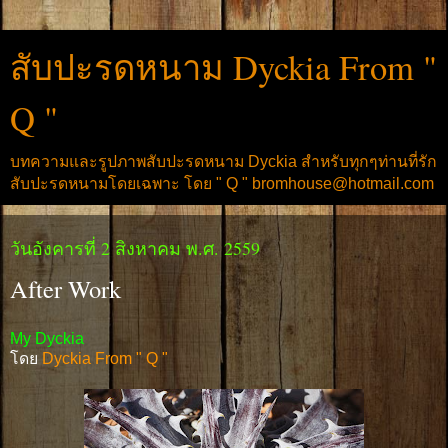
สับปะรดหนาม Dyckia From "
Q "
บทความและรูปภาพสับปะรดหนาม Dyckia สำหรับทุกๆท่านที่รัก
สับปะรดหนามโดยเฉพาะ โดย " Q " bromhouse@hotmail.com
วันอังคารที่ 2 สิงหาคม พ.ศ. 2559
After Work
My Dyckia
โดย
Dyckia From " Q "