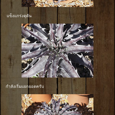
แข็งแกร่งดุดัน
กำลังเริ่มแยกยอดครับ