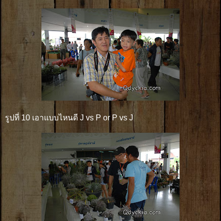
รูปที่ 10 เอาแบบไหนดี J vs P or P vs J