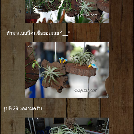
ทำมาแบบนี้คนซื้อยอมเลย ^__^
รูปที่ 29 งดงามครับ