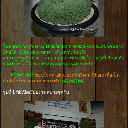
วันหยุดสบายๆกับงาน Thailand Bromeliad Fair ณ.สมาคมชาว
ปักษ์ใต้ Qdyckia พาชมงานกันมาทั้งวันแล้ว
มาชมรูปชุดปิดท้าย " เก็บตกเเละภาพประทับใจ " พรุ่งนี้เช้าจะทำ
รวม Link ไว้ให้ ขอบพระคุณทุกๆท่านมากๆครับ
@@@@@
ชอบใจกด Like,
ประทับใจกด Share เพื่อเป็น
กำลังใจให้พวกเราด้วยนะครับ
@@@@@
รูปที่ 1 พิธีเปิดเรียบง่าย สบายๆครับ