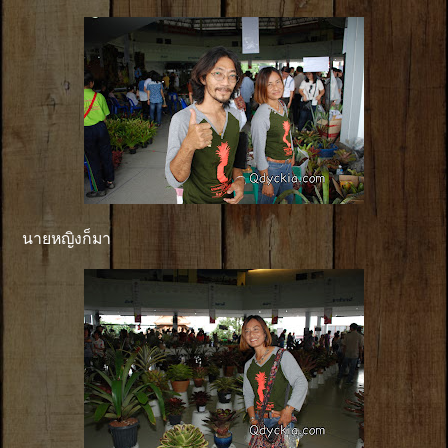
นายหญิงก็มา