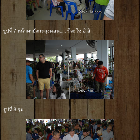
รูปที่ 7 หน้าตายังกะลุงคอน..... รึจะใช่ อิ อิ
รูปที่ 8 รุม