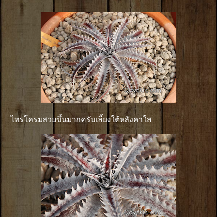
ไทรโครมสวยขึ้นมากครับเลี้ยงใต้หลังคาใส