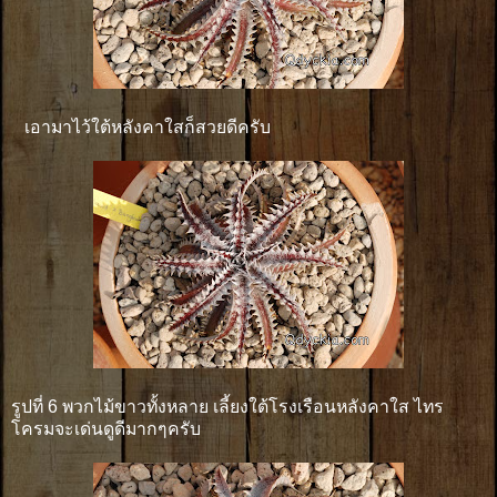
เอามาไว้ใต้หลังคาใสก็สวยดีครับ
รูปที่ 6 พวกไม้ขาวทั้งหลาย เลี้ยงใต้โรงเรือนหลังคาใส ไทร
โครมจะเด่นดูดีมากๆครับ