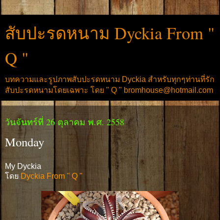
สับปะรดหนาม Dyckia From "
Q "
บทความและรูปภาพสับปะรดหนาม Dyckia สำหรับทุกๆท่านที่รัก
สับปะรดหนามโดยเฉพาะ โดย " Q " bromhouse@hotmail.com
วันจันทร์ที่ 26 ตุลาคม พ.ศ. 2558
Monday
My Dyckia
โดย
Dyckia From " Q "