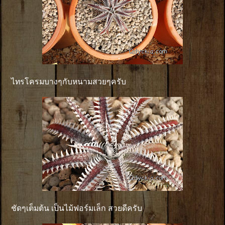
ไทรโครมบางๆกับหนามสวยๆครับ
ชัดๆเต็มต้น เป็นไม้ฟอร์มเล็ก สวยดีครับ