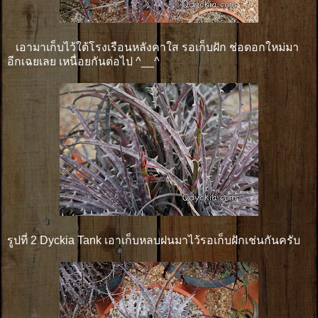
เอามาเก็บไว้ใต้โรงเรือนหลังคาใส รอเก็บฝัก ช่อดอกใหม่มา
อีกเฉยเลย เหนื่อยกันต่อไป ^__^
รูปที่ 2 Dyckia Tank เอาเก็บหลบฝนมาไว้รอเก็บฝักเช่นกันครับ