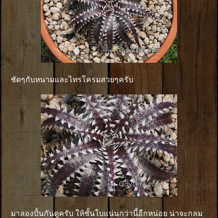
ชัดๆกับหนามและไทรโครมสวยๆครับ
มาลองปั้นกันดูครับ ให้ชั้นใบแน่นกว่านี้อีกหน่อย น่าจะกลม