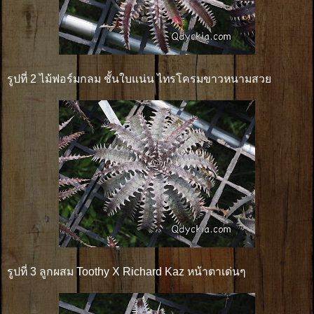
รูปที่ 2 ไม้ฟอร์มกลม ชั้นใบแน่น ไทรโครมขาวหนามสวย
รูปที่ 3 ลูกผสม Toothy X Richard Kaz หน้าตาเด่นๆ