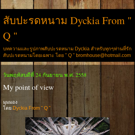
สับปะรดหนาม Dyckia From "
Q "
บทความและรูปภาพสับปะรดหนาม Dyckia สำหรับทุกๆท่านที่รัก
สับปะรดหนามโดยเฉพาะ โดย " Q " bromhouse@hotmail.com
วันพฤหัสบดีที่ 24 กันยายน พ.ศ. 2558
My point of view
มุมมอง
โดย
Dyckia From " Q "