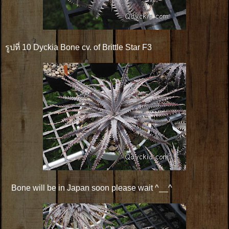
รูปที่ 10 Dyckia Bone cv. of Brittle Star F3
Bone will be in Japan soon please wait ^__^