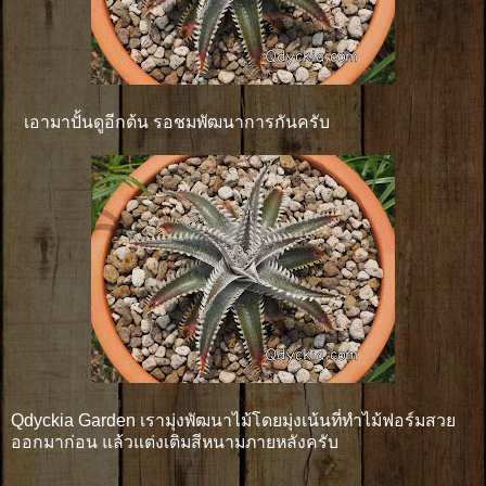
เอามาปั้นดูอีกต้น รอชมพัฒนาการกันครับ
Qdyckia Garden เรามุ่งพัฒนาไม้โดยมุ่งเน้นที่ทำไม้ฟอร์มสวย
ออกมาก่อน แล้วแต่งเติมสีหนามภายหลังครับ