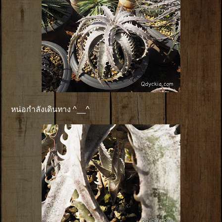
หน่อกำลังเดินทาง ^__^