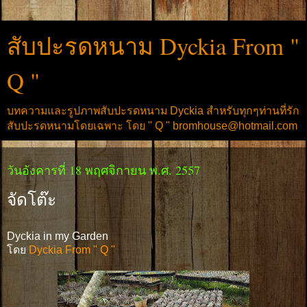
สับปะรดหนาม Dyckia From "
Q "
บทความและรูปภาพสับปะรดหนาม Dyckia สำหรับทุกๆท่านที่รัก
สับปะรดหนามโดยเฉพาะ โดย " Q " bromhouse@hotmail.com
วันอังคารที่ 18 พฤศจิกายน พ.ศ. 2557
จัดโต๊ะ
Dyckia in my Garden
โดย
Dyckia From " Q "