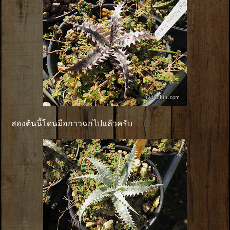
สองต้นนี้โดนมือกาวฉกไปแล้วครับ