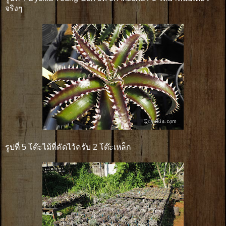
จริงๆ
รูปที่ 5 โต๊ะไม้ที่คัดไว้ครับ 2 โต๊ะเหล็ก