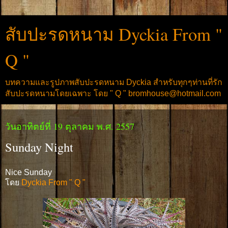
สับปะรดหนาม Dyckia From "
Q "
บทความและรูปภาพสับปะรดหนาม Dyckia สำหรับทุกๆท่านที่รัก
สับปะรดหนามโดยเฉพาะ โดย " Q " bromhouse@hotmail.com
วันอาทิตย์ที่ 19 ตุลาคม พ.ศ. 2557
Sunday Night
Nice Sunday
โดย
Dyckia From " Q "