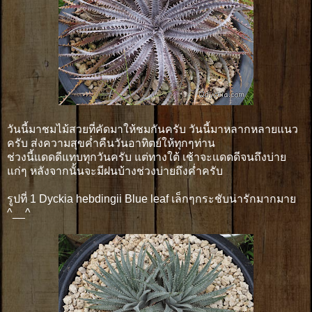
วันนี้มาชมไม้สวยที่คัดมาให้ชมกันครับ วันนี้มาหลากหลายแนว
ครับ ส่งความสุขค่ำคืนวันอาทิตย์ให้ทุกๆท่าน
ช่วงนี้แดดดีแทบทุกวันครับ แต่ทางใต้ เช้าจะเเดดดีจนถึงบ่าย
แก่ๆ หลังจากนั้นจะมีฝนบ้างช่วงบ่ายถึงค่ำครับ
รูปที่ 1 Dyckia hebdingii Blue leaf เล็กๆกระชับน่ารักมากมาย
^__^