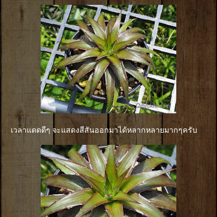
เวลาแดดดีๆ จะแสดงสีสันออกมาได้หลากหลายมากๆครับ