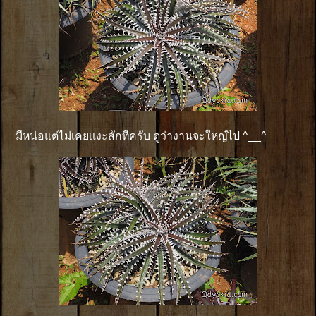
มีหน่อแต่ไม่เคยเเงะสักทีครับ ดูว่างานจะใหญ๋ไป ^__^