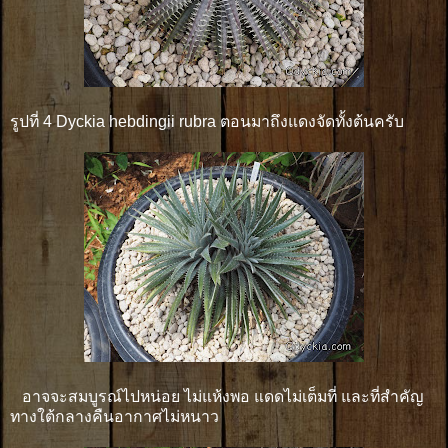
รูปที่ 4 Dyckia hebdingii rubra ตอนมาถึงแดงจัดทั้งต้นครับ
อาจจะสมบูรณ์ไปหน่อย ไม่แห้งพอ แดดไม่เต็มที่ และที่สำคัญ
ทางใต้กลางคืนอากาศไม่หนาว