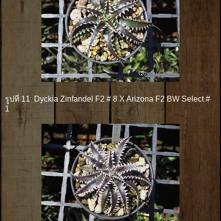
รูปที่ 11 Dyckia Zinfandel F2 # 8 X Arizona F2 BW Select #
1