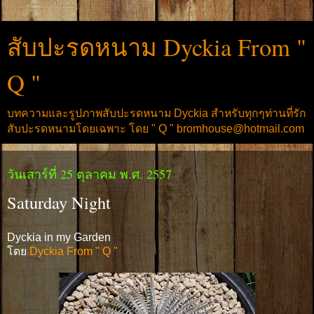
สับปะรดหนาม Dyckia From "
Q "
บทความและรูปภาพสับปะรดหนาม Dyckia สำหรับทุกๆท่านที่รัก
สับปะรดหนามโดยเฉพาะ โดย " Q " bromhouse@hotmail.com
วันเสาร์ที่ 25 ตุลาคม พ.ศ. 2557
Saturday Night
Dyckia in my Garden
โดย
Dyckia From " Q "