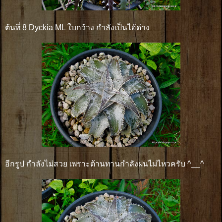
ต้นที่ 8 Dyckia ML ใบกว้าง กำลังเป็นไอ้ด่าง
อีกรูป กำลังไม่สวย เพราะต้านทานกำลังฝนไม่ไหวครับ ^__^