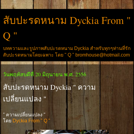
สับปะรดหนาม Dyckia From "
Q "
บทความและรูปภาพสับปะรดหนาม Dyckia สำหรับทุกๆท่านที่รัก
สับปะรดหนามโดยเฉพาะ โดย " Q " bromhouse@hotmail.com
วันพฤหัสบดีที่ 20 มิถุนายน พ.ศ. 2556
สับปะรดหนาม Dyckia " ความ
เปลี่ยนแปลง "
" ความเปลี่ยนแปลง "
โดย
Dyckia From " Q "