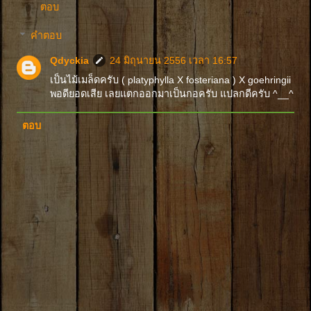
ตอบ
คำตอบ
Qdyckia
24 มิถุนายน 2556 เวลา 16:57
เป็นไม้เมล็ดครับ ( platyphylla X fosteriana ) X goehringii
พอดียอดเสีย เลยแตกออกมาเป็นกอครับ แปลกดีครับ ^__^
ตอบ