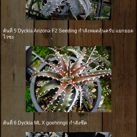
ต้นที่ 5 Dyckia Arizona F2 Seeding กำลังหมดลุ้นครับ แยกยอด
ไวซะ
ต้นที่ 6 Dyckia ML X goehringii กำลังซีด