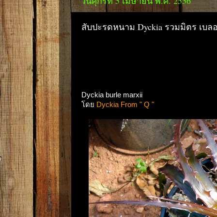
วันศุกร์ที่ 5 เมษายน พ.ศ. 2556
สับปะรดหนาม Dyckia รวมมิตร เบลอ 
Dyckia burle marxii
โดย
Dyckia From " Q "