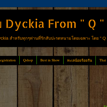
 Dyckia From " Q "
ia สำหรับทุกๆท่านที่รักสับปะรดหนามโดยเฉพาะ โดย " Q
gistration
Qshop
Best in Show
Thai
ทะเลน้อยร้อยรัน
D