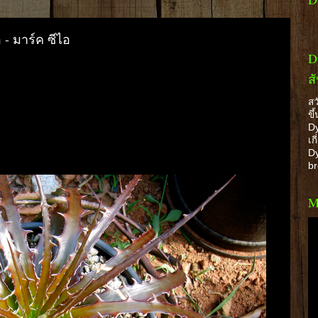
- มาร์ค ซีไอ
D
ส
สว
ขึ
Dy
เก
Dy
b
M