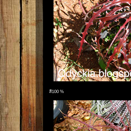
สี100 %