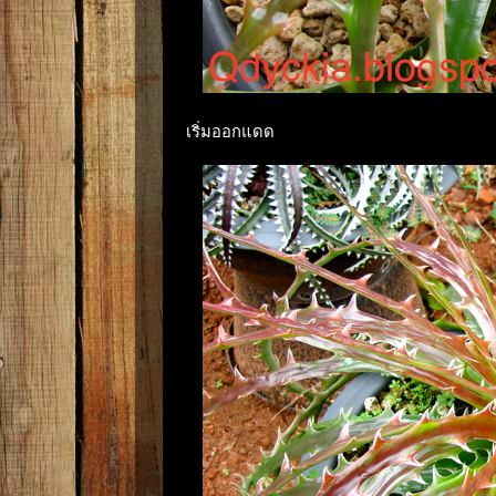
เริ่มออกแดด