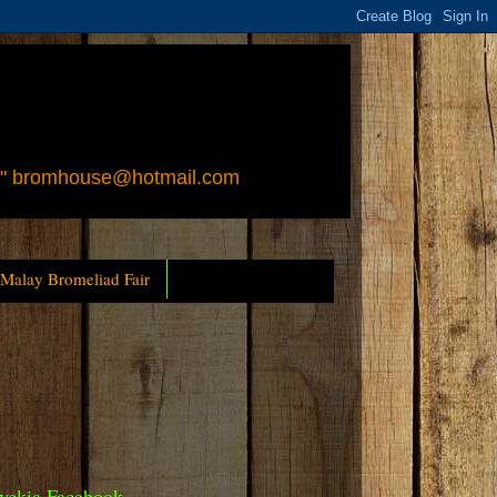
 " bromhouse@hotmail.com
 Malay Bromeliad Fair
yckia Facebook