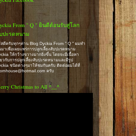
yckia From " Q " ยินดีต้อนรับสู่โลก
ับปะรดหนาม
ัสดีครับทุกๆท่าน Blog Dyckia From " Q " ผมทำ
้นมาเพื่อเผยแพร่การปลูกเลี้ยงสับปะรดหนาม
ckia ให้กว้างขวางมากยิ่งขึ้น โดยจะมีเนื้อหา
ี่ยวกับการปลูกเลี้ยงสับปะรดหนามและมีรูป
ckia ชนิดต่างๆมาให้ชมกันครับ ติดต่อผมได้ที่
romhouse@hotmail.com ครับ
erry Christmas to All ^__^