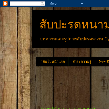
สับปะรดหนาม
บทความและรูปภาพสับปะรดหนาม Dyck
New Re
กลับไปหน้าแรก
สาระความรู้