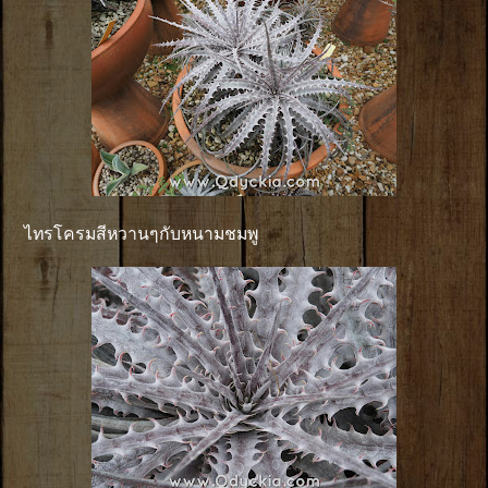
ไทรโครมสีหวานๆกับหนามชมพู