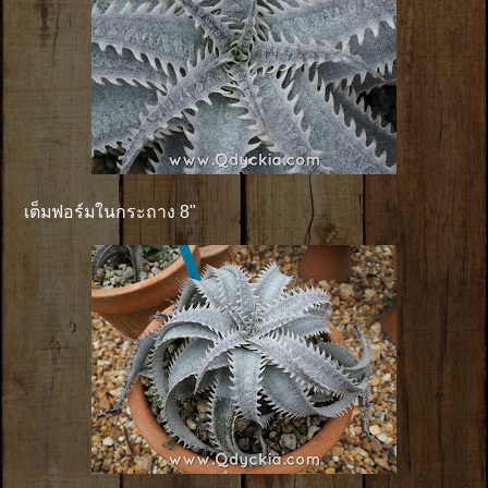
เต็มฟอร์มในกระถาง 8"