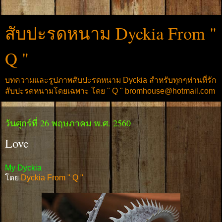
สับปะรดหนาม Dyckia From "
Q "
บทความและรูปภาพสับปะรดหนาม Dyckia สำหรับทุกๆท่านที่รัก
สับปะรดหนามโดยเฉพาะ โดย " Q " bromhouse@hotmail.com
วันศุกร์ที่ 26 พฤษภาคม พ.ศ. 2560
Love
My Dyckia
โดย
Dyckia From " Q "