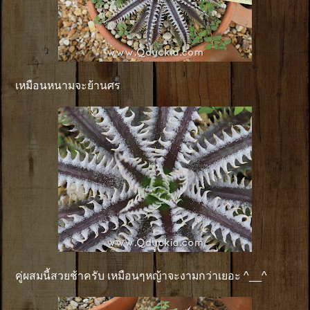
เหมือนหนามจะย้านศร
คู่ผสมนี้สวยช้าครับ เหมือนๆหญ้าจะงามกว่าเยอะ ^__^