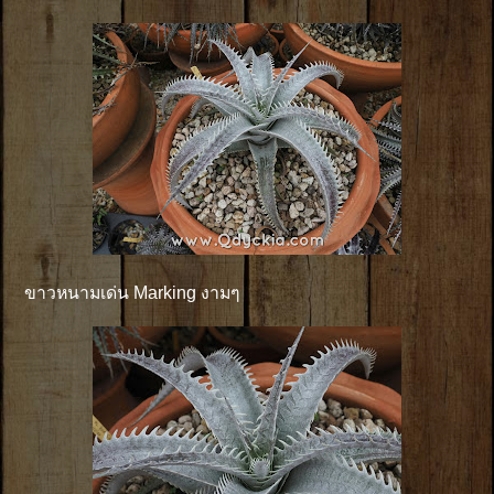
ขาวหนามเด่น Marking งามๆ