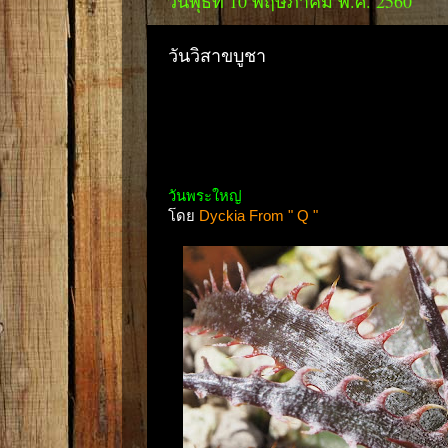
วันพุธที่ 10 พฤษภาคม พ.ศ. 2560
วันวิสาขบูชา
วันพระใหญ่
โดย
Dyckia From " Q "