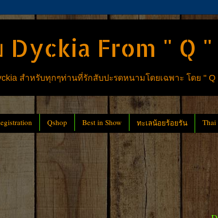
 Dyckia From " Q "
ia สำหรับทุกๆท่านที่รักสับปะรดหนามโดยเฉพาะ โดย " Q
gistration
Qshop
Best in Show
Thai
ทะเลน้อยร้อยรัน
D