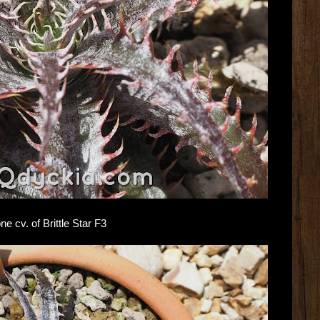
e cv. of Brittle Star F3