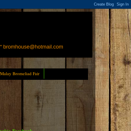
 " bromhouse@hotmail.com
 Malay Bromeliad Fair
yckia Facebook