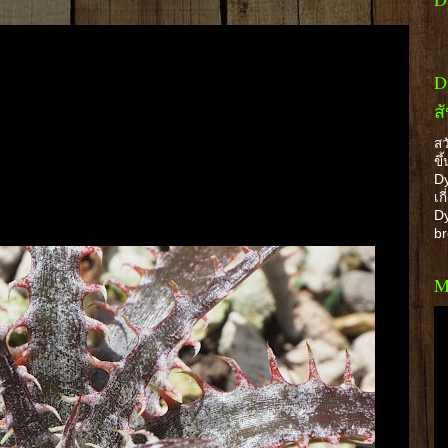
D
ส
สว
ขึ
Dy
เก
Dy
b
M