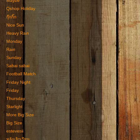
Maybe
Qshop Holiday
กุ๊กกิ๊ก
Nice Sun
Heavy Rain
Monday
Rain
Sunday
Sabai sabai
Football Match
Friday Night
Friday
Thursday
Starlight
More Big Size
Big Size
estevesii
หลังเลิกเรียน