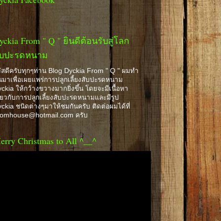
yckia From " Q " ยินดีต้อนรับสู่โลก
ับปะรดหนาม
ัสดีครับทุกๆท่าน Blog Dyckia From " Q " ผมทำ
้นมาเพื่อเผยแพร่การปลูกเลี้ยงสับปะรดหนาม
ckia ให้กว้างขวางมากยิ่งขึ้น โดยจะมีเนื้อหา
ี่ยวกับการปลูกเลี้ยงสับปะรดหนามและมีรูป
ckia ชนิดต่างๆมาให้ชมกันครับ ติดต่อผมได้ที่
romhouse@hotmail.com ครับ
erry Christmas to All ^__^