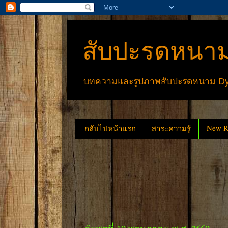
สับปะรดหนาม
บทความและรูปภาพสับปะรดหนาม Dyck
New Re
กลับไปหน้าแรก
สาระความรู้