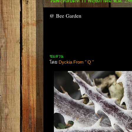
วันพฤหัสบดีที่ 11 พฤษภาคม พ.ศ. 25
@ Bee Garden
ชมสวน
โดย
Dyckia From " Q "