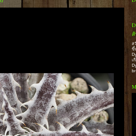
60
D
ส
สว
ขึ
Dy
เก
Dy
b
M