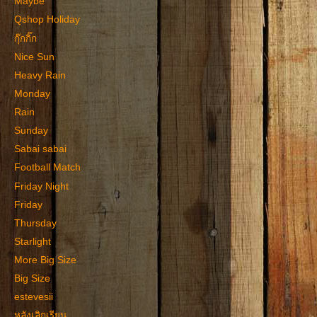
Maybe
Qshop Holiday
กุ๊กกิ๊ก
Nice Sun
Heavy Rain
Monday
Rain
Sunday
Sabai sabai
Football Match
Friday Night
Friday
Thursday
Starlight
More Big Size
Big Size
estevesii
หลังเลิกเรียน