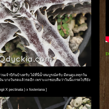
D
นเจ้าบีกันบ้างครับ ไม้ที่นี่น้ำสมบูรณ์ครับ มีคนดูแลทุกวัน
วัน บางวันรดแล้วรดอีก เพราะเเกชอบลืมว่าวันนี้แกรดไปรึยัง
gii X pectinata ) x fosteriana ]