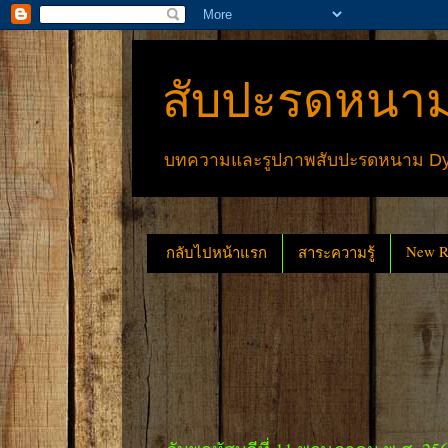
สับปะรดหนาม
บทความและรูปภาพสับปะรดหนาม Dyck
New Re
กลับไปหน้าแรก
สาระความรู้