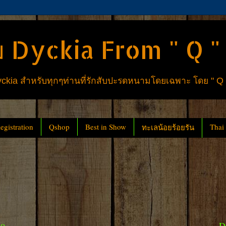
 Dyckia From " Q "
ia สำหรับทุกๆท่านที่รักสับปะรดหนามโดยเฉพาะ โดย " Q
gistration
Qshop
Best in Show
Thai
ทะเลน้อยร้อยรัน
D