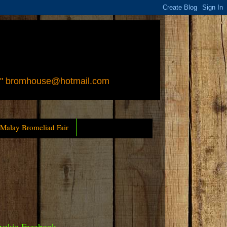
 " bromhouse@hotmail.com
 Malay Bromeliad Fair
yckia Facebook