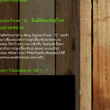
yckia From " Q " ยินดีต้อนรับสู่โลก
ับปะรดหนาม
ัสดีครับทุกๆท่าน Blog Dyckia From " Q " ผมทำ
้นมาเพื่อเผยแพร่การปลูกเลี้ยงสับปะรดหนาม
ckia ให้กว้างขวางมากยิ่งขึ้น โดยจะมีเนื้อหา
ี่ยวกับการปลูกเลี้ยงสับปะรดหนามและมีรูป
ckia ชนิดต่างๆมาให้ชมกันครับ ติดต่อผมได้ที่
romhouse@hotmail.com ครับ
erry Christmas to All ^__^