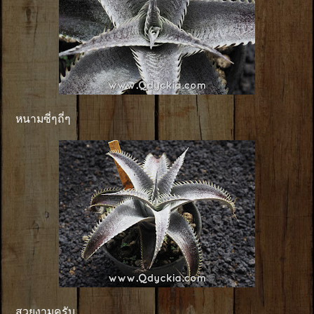
หนามซี่ๆถี่ๆ
สวยงามครับ