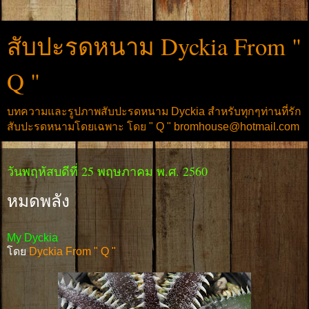
สับปะรดหนาม Dyckia From "
Q "
บทความและรูปภาพสับปะรดหนาม Dyckia สำหรับทุกๆท่านที่รัก
สับปะรดหนามโดยเฉพาะ โดย " Q " bromhouse@hotmail.com
วันพฤหัสบดีที่ 25 พฤษภาคม พ.ศ. 2560
หมดพลัง
My Dyckia
โดย
Dyckia From " Q "