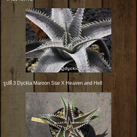
รูปที่ 3 Dyckia Maroon Star X Heaven and Hell