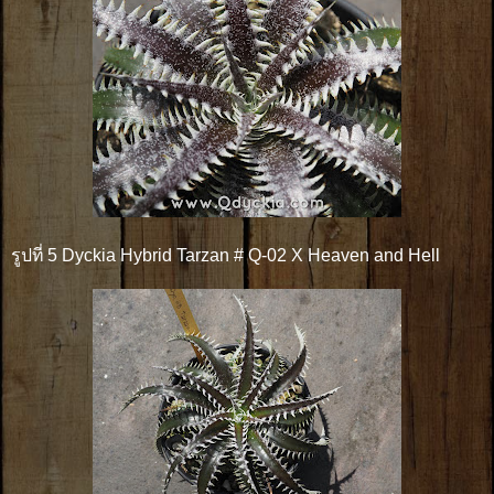
รูปที่ 5 Dyckia Hybrid Tarzan # Q-02 X Heaven and Hell