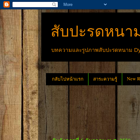
สับปะรดหนาม
บทความและรูปภาพสับปะรดหนาม Dyck
New Re
กลับไปหน้าแรก
สาระความรู้