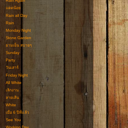
Rain Again
แดดน้อย
Rain all Day
Rain
Monday Night
Stone Garden
ยามเย็น สบายๆ
Sunday
Party
วันเสาร์
Friday Night
All White
เลิกงาน
ลายเส้น
White
เมื่อ 6 ปีที่เเล้ว
See You
Working Day