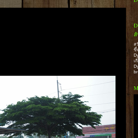
D
ส
สว
ขึ
Dy
เก
Dy
b
M