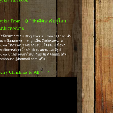
yckia From " Q " ยินดีต้อนรับสู่โลก
ับปะรดหนาม
ัสดีครับทุกๆท่าน Blog Dyckia From " Q " ผมทำ
้นมาเพื่อเผยแพร่การปลูกเลี้ยงสับปะรดหนาม
ckia ให้กว้างขวางมากยิ่งขึ้น โดยจะมีเนื้อหา
ี่ยวกับการปลูกเลี้ยงสับปะรดหนามและมีรูป
ckia ชนิดต่างๆมาให้ชมกันครับ ติดต่อผมได้ที่
romhouse@hotmail.com ครับ
erry Christmas to All ^__^