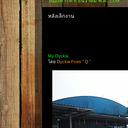
วันอังคารที่ 6 ธันวาคม พ.ศ. 2559
หลังเลิกงาน
My Dyckia
โดย
Dyckia From " Q "