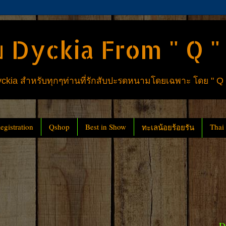
 Dyckia From " Q "
ia สำหรับทุกๆท่านที่รักสับปะรดหนามโดยเฉพาะ โดย " Q
gistration
Qshop
Best in Show
Thai
ทะเลน้อยร้อยรัน
D