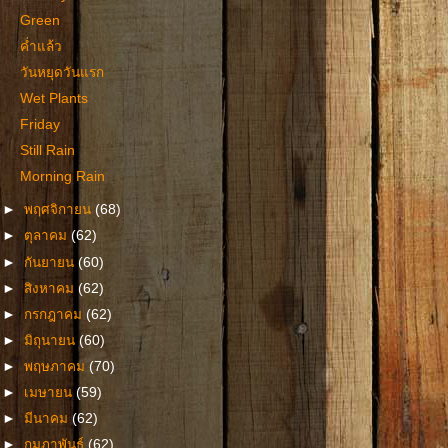
Green
ค่ำแล้ว
วันหยุดวันแรก
Wet Plants
Friday
Still Rain
Morning Rain
►
พฤศจิกายน
(68)
►
ตุลาคม
(62)
►
กันยายน
(60)
►
สิงหาคม
(62)
►
กรกฎาคม
(62)
►
มิถุนายน
(60)
►
พฤษภาคม
(70)
►
เมษายน
(59)
►
มีนาคม
(62)
►
กุมภาพันธ์
(62)