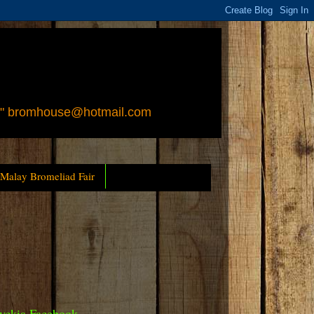
 " bromhouse@hotmail.com
 Malay Bromeliad Fair
yckia Facebook