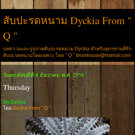
สับปะรดหนาม Dyckia From "
Q "
บทความและรูปภาพสับปะรดหนาม Dyckia สำหรับทุกๆท่านที่รัก
สับปะรดหนามโดยเฉพาะ โดย " Q " bromhouse@hotmail.com
วันพฤหัสบดีที่ 8 ธันวาคม พ.ศ. 2559
Thursday
My Dyckia
โดย
Dyckia From " Q "