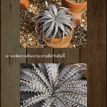
เอาลงจัดสวนหินน่าจะสวยดีครับต้นนี้