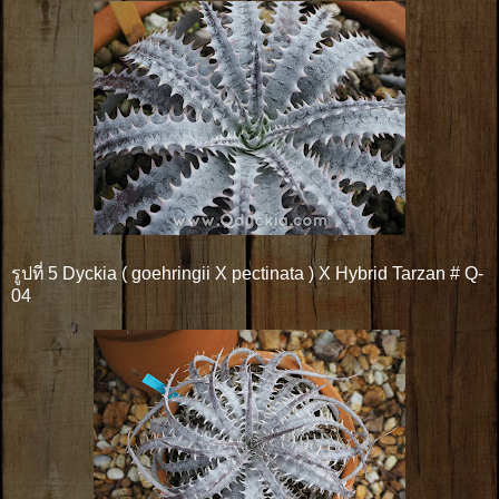
รูปที่ 5 Dyckia ( goehringii X pectinata ) X Hybrid Tarzan # Q-
04