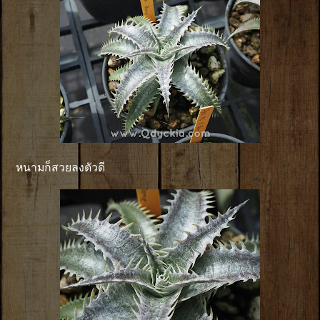
หนามก็สวยลงตัวดี