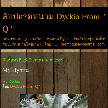
สับปะรดหนาม Dyckia From "
Q "
บทความและรูปภาพสับปะรดหนาม Dyckia สำหรับทุกๆท่านที่รัก
สับปะรดหนามโดยเฉพาะ โดย " Q " bromhouse@hotmail.com
วันจันทร์ที่ 26 ธันวาคม พ.ศ. 2559
My Hybrid
My Dyckia
โดย
Dyckia From " Q "