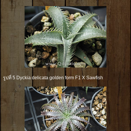
รูปที่ 5 Dyckia delicata golden form F1 X Sawfish