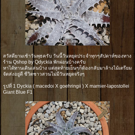
สวัสดียามเช้าวันพุธครับ วันนี้วันหยุดประจำทุกๆสัปดาห์ของทาง
ร้าน Qshop by Qdyckia พักผ่อนบ้างครับ
หาได้ทานเดินเล่นบ้าง แต่สุดท้ายเย็นๆก็ต้องกลับมาล้างไม้เตรียม
จัดส่งอยู่ดี ชีวิตชาวสวนไม่มีวันหยุดจริงๆ
รูปที่ 1 Dyckia ( macedoi X goehringii ) X marnier-lapostollei
Giant Blue F1