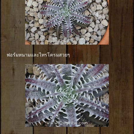
ฟอร์มหนามเเละไทรโครมสวยๆ