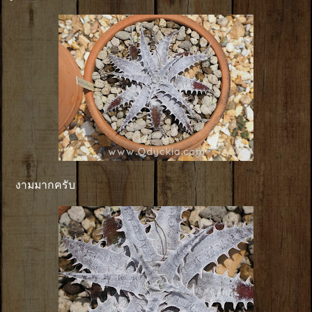
งามมากครับ