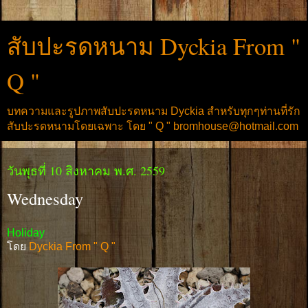
สับปะรดหนาม Dyckia From "
Q "
บทความและรูปภาพสับปะรดหนาม Dyckia สำหรับทุกๆท่านที่รัก
สับปะรดหนามโดยเฉพาะ โดย " Q " bromhouse@hotmail.com
วันพุธที่ 10 สิงหาคม พ.ศ. 2559
Wednesday
Holiday
โดย
Dyckia From " Q "