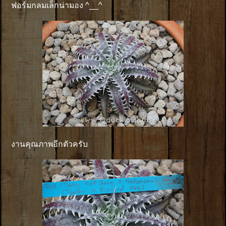
ฟอร์มกลมเล็กน่ามอง ^__^
งานคุณภาพอีกตัวครับ