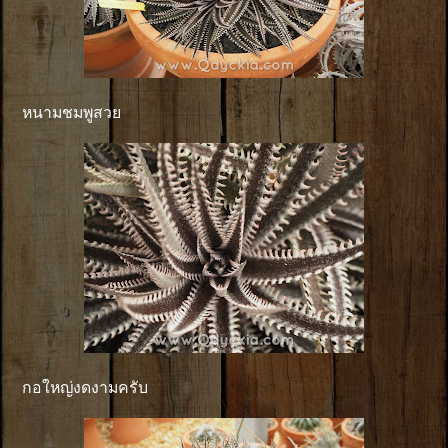
หนามชมพูสวย
กอใหญ่งดงามครับ