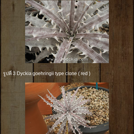
รูปที่ 3 Dyckia goehringii type clone ( red )