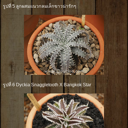
รูปที่ 5 ลูกผสมแนวกลมเล็กขาวน่ารักๆ
รูปที่ 6 Dyckia Snaggletooth X Bangkok Star