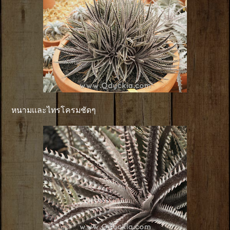
หนามเเละไทรโครมชัดๆ