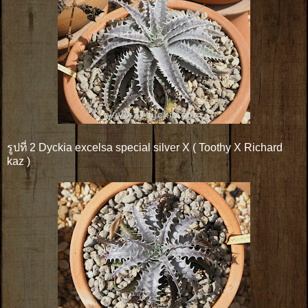
รูปที่ 2 Dyckia excelsa special silver X ( Toothy X Richard
kaz )