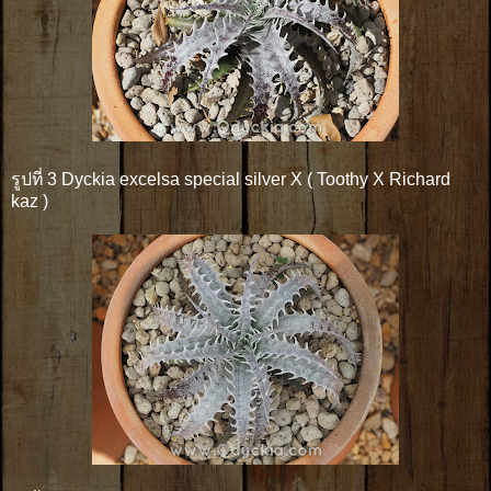
รูปที่ 3 Dyckia excelsa special silver X ( Toothy X Richard
kaz )