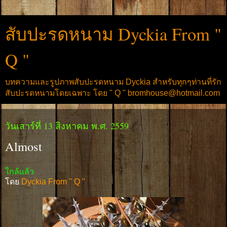
สับปะรดหนาม Dyckia From "
Q "
บทความและรูปภาพสับปะรดหนาม Dyckia สำหรับทุกๆท่านที่รัก
สับปะรดหนามโดยเฉพาะ โดย " Q " bromhouse@hotmail.com
วันเสาร์ที่ 13 สิงหาคม พ.ศ. 2559
Almost
ใกล้เเล้ว
โดย
Dyckia From " Q "