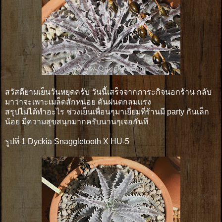
สวัสดียามเย็นวันหยุดครับ วันนี้เสร็จจากภาระกิจนอกร้าน กลับ
มาว่าจะเพาะเมล็ดสักหน่อย ดันฝนตกลมเเรง
สรุปไม่ได้ทำอะไร ช่วงเย็นเพื่อนๆมาเยี่ยมที่ร้านมี party กันเล็ก
น้อย มีความสุขสนุกมากครับนานๆเจอกันที
รูปที่ 1 Dyckia Snaggletooth X HU-5