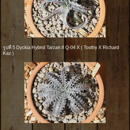
รูปที่ 5 Dyckia Hybrid Tarzan # Q-04 X ( Toothy X Richard
Kaz )