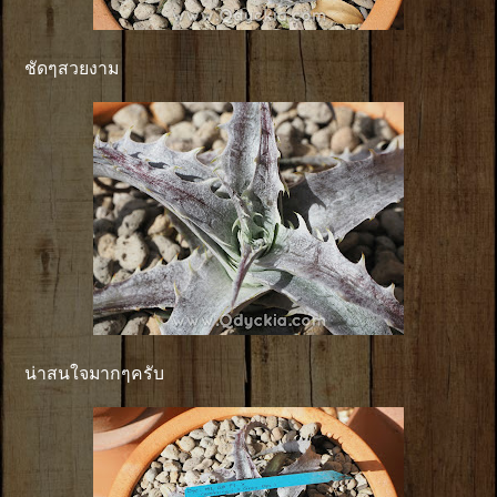
ชัดๆสวยงาม
น่าสนใจมากๆครับ