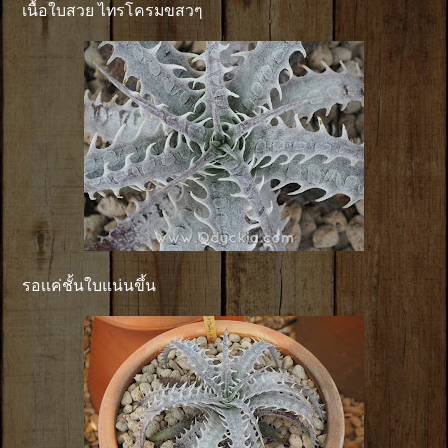
เนื้อใบสวย ไทรโครมขสวๆ
รอเเค่ชั้นใบแน่นขึ้น