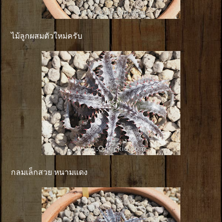
ไม้ลูกผสมตัวใหม่ครับ
กลมเล็กสวย หนามแดง