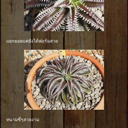
แยกยอดเเต่ยังได้ฟอร์มสวย
หนามซี่ๆสวยงาม