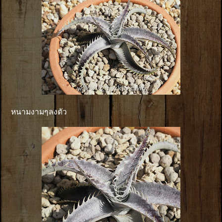
หนามงามๆลงตัว