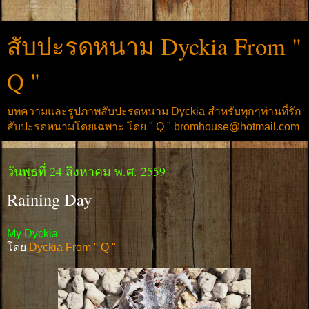
สับปะรดหนาม Dyckia From "
Q "
บทความและรูปภาพสับปะรดหนาม Dyckia สำหรับทุกๆท่านที่รัก
สับปะรดหนามโดยเฉพาะ โดย " Q " bromhouse@hotmail.com
วันพุธที่ 24 สิงหาคม พ.ศ. 2559
Raining Day
My Dyckia
โดย
Dyckia From " Q "