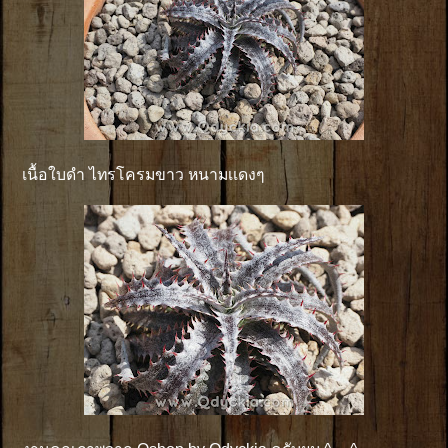
เนื้อใบดำ ไทรโครมขาว หนามเเดงๆ