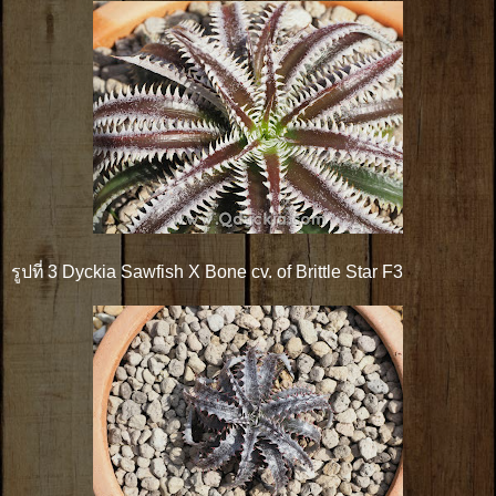
รูปที่ 3 Dyckia Sawfish X Bone cv. of Brittle Star F3