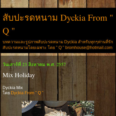
สับปะรดหนาม Dyckia From "
Q "
บทความและรูปภาพสับปะรดหนาม Dyckia สำหรับทุกๆท่านที่รัก
สับปะรดหนามโดยเฉพาะ โดย " Q " bromhouse@hotmail.com
วันเสาร์ที่ 23 สิงหาคม พ.ศ. 2557
Mix Holiday
Dyckia Mix
โดย
Dyckia From " Q "