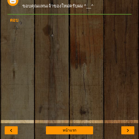
ขอบคุณแทนเจ้าของใหม่ครับผม ^__^
ตอบ
‹
›
หน้าแรก