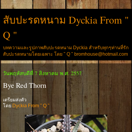
สับปะรดหนาม Dyckia From "
Q "
บทความและรูปภาพสับปะรดหนาม Dyckia สำหรับทุกๆท่านที่รัก
สับปะรดหนามโดยเฉพาะ โดย " Q " bromhouse@hotmail.com
วันพฤหัสบดีที่ 7 สิงหาคม พ.ศ. 2557
Bye Red Thorn
เตรียมส่งตัว
โดย
Dyckia From " Q "