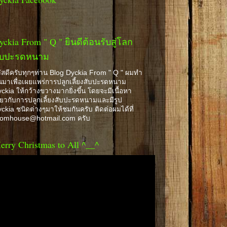
yckia From " Q " ยินดีต้อนรับสู่โลก
ับปะรดหนาม
ัสดีครับทุกๆท่าน Blog Dyckia From " Q " ผมทำ
้นมาเพื่อเผยแพร่การปลูกเลี้ยงสับปะรดหนาม
ckia ให้กว้างขวางมากยิ่งขึ้น โดยจะมีเนื้อหา
ี่ยวกับการปลูกเลี้ยงสับปะรดหนามและมีรูป
ckia ชนิดต่างๆมาให้ชมกันครับ ติดต่อผมได้ที่
romhouse@hotmail.com ครับ
erry Christmas to All ^__^