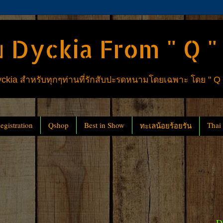
 Dyckia From " Q "
ia สำหรับทุกๆท่านที่รักสับปะรดหนามโดยเฉพาะ โดย " Q
gistration
Qshop
Best in Show
Thai
ทะเลน้อยร้อยรัน
D