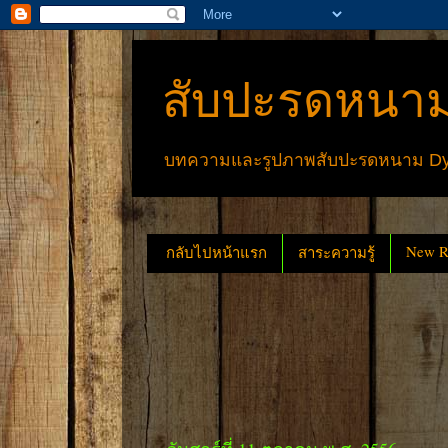
สับปะรดหนาม
บทความและรูปภาพสับปะรดหนาม Dyck
New Re
กลับไปหน้าแรก
สาระความรู้