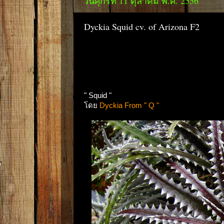
วันศุกร์ที่ 11 ตุลาคม พ.ศ. 2556
Dyckia Squid cv. of Arizona F2
" Squid "
โดย
Dyckia From " Q "