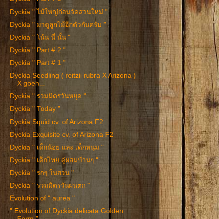
Dyckia " ไม้ใหญ่ก่อนจัดสวนใหม่ "
Dyckia " มาดูลูกไม้อีกตัวกันครับ "
Dyckia " โน้น นี่ นั้น "
Dyckia " Part # 2 "
Dyckia " Part # 1 "
Dyckia Seediing ( reitzii rubra X Arizona )
X goeh...
Dyckia " รวมมิตรวันหยุด "
Dyckia " Today "
Dyckia Squid cv. of Arizona F2
Dyckia Exquisite cv. of Arizona F2
Dyckia " เด็กน้อย และ เด็กหนุ่ม "
Dyckia " เด็กไทย คู่ผสมบ้านๆ "
Dyckia " รกๆ ในสวน "
Dyckia " รวมมิตรวันฝนตก "
Evolution of " aurea "
" Evolution of Dyckia delicata Golden
Form "