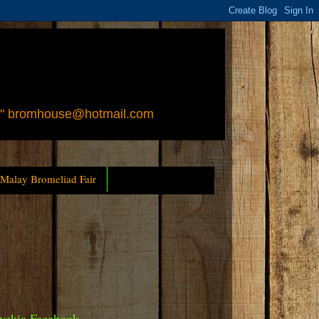
 " bromhouse@hotmail.com
 Malay Bromeliad Fair
yckia Facebook