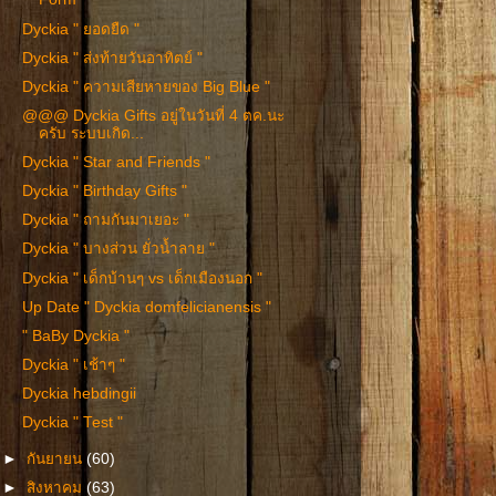
Dyckia " ยอดยืด "
Dyckia " ส่งท้ายวันอาทิตย์ "
Dyckia " ความเสียหายของ Big Blue "
@@@ Dyckia Gifts อยู่ในวันที่ 4 ตค.นะ
ครับ ระบบเกิด...
Dyckia " Star and Friends "
Dyckia " Birthday Gifts "
Dyckia " ถามกันมาเยอะ "
Dyckia " บางส่วน ยั่วน้ำลาย "
Dyckia " เด็กบ้านๆ vs เด็กเมืองนอก "
Up Date " Dyckia domfelicianensis "
" BaBy Dyckia "
Dyckia " เช้าๆ "
Dyckia hebdingii
Dyckia " Test "
►
กันยายน
(60)
►
สิงหาคม
(63)