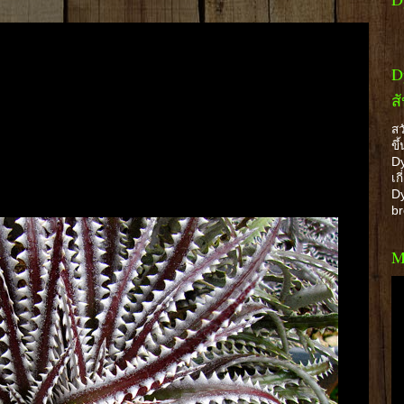
D
ส
สว
ขึ
Dy
เก
Dy
b
M