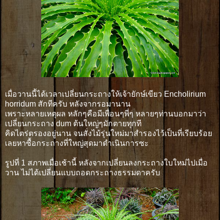
เมื่อวานนี้ได้เวลาเปลี่ยนกระถางให้เจ้ายักษ์เขียว Encholirium
horridum สักทีครับ หลังจากรอมานาน
เพราะหลายเหตุผล หลักๆคือมีเพื่อนๆพี่ๆ หลายๆท่านบอกมาว่า
เปลี่ยนกระถาง dum ต้นใหญ่ๆมักตายทุกที
คิดไตร่ตรองอยู่นาน จนสั่งไม้รุ่นใหม่มาสำรองไว้เป็นที่เรียบร้อย
เลยหาซื้อกระถางที่ใหญ่สุดมาดำเนินการซะ
รูปที่ 1 สภาพเมื่อเช้านี้ หลังจากเปลี่ยนลงกระถางใบใหม่ไปเมื่อ
วาน ไม่ได้เปลี่ยนแบบถอดกระถางธรรมดาครับ