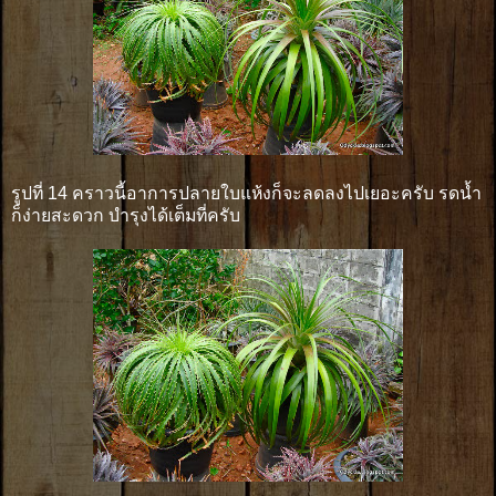
รูปที่ 14 คราวนี้อาการปลายใบแห้งก็จะลดลงไปเยอะครับ รดน้ำ
ก็ง่ายสะดวก บำรุงได้เต็มที่ครับ