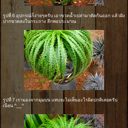
รูปที่ 6 อุปกรณ์ก็ง่ายๆครับ เอาขวดน้ำเปล่ามาตัดก้นออก แล้วฝัง
ปากขวดลงในกระถาง ลึกพอประมาณ
รูปที่ 7 เรามองจากมุมบน แทบจะไม่เห็นอะไรผิดปกติเลยครับ
เนียน ^__^