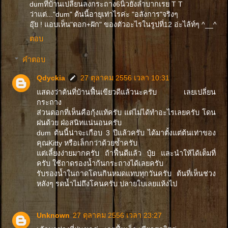
dumที่บ้านเปลี่ยนลงกระถาง6นิ้วยังลำบากเรย T T
ว่าแต่..."dum" ต้นนี้อายุเท่าไรค่ะ "อลังการ"จริงๆ
อุ๊ย ! แอบเห็น"ดอก+ฝัก" ของตัวอะไรในรูปที่12 อ่ะไล้ท์ๆ ^__^
ตอบ
คำตอบ
Qdyckia
27 ตุลาคม 2556 เวลา 10:31
แสดงว่าต้นที่บ้านฟื้นเขียวดีแล้วนะครับ เลยเปลี่ยน
กระถาง
ส่วนดอกที่เห็นคือกุ้งแท้ครับ แต่ไม่ได้ทำอะไรเลยครับ โดน
ฝนด้วย ฝ่อสนิทแน่นอนครับ
dum ต้นนี้น่าจะเกือบ 3 ปีแล้วครับ ได้มาตั้งแต่ต้นเท่าของ
คุณKitty หรือเล็กกว่าด้วยซ้ำครับ
แต่เลี้ยงง่ายมากครับ ถ้าฟื้นดีแล้ว ปุ๋ย และนำให้ได้เต็มที่
ครับ ใช้ถาดรองน้ำก้นกระถางได้เลยครับ
รับรองน้ำในถาดโดนกินหมดแทบทุกวันครับ ต้นที่เห็นช่วง
หลังๆ รดน้ำไม่ถึงโคนครับ ปลายใบเลยแห้งไป
Unknown
27 ตุลาคม 2556 เวลา 23:27