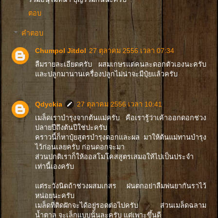
ตอบ
คำตอบ
Chumpol Jitdol
27 ตุลาคม 2556 เวลา 07:34
ลืมรายละเอียดครับ ผสมเกษรแต่คนละดอกตัวเองนะครับ
และปลูกมานานเครื่องปลูกไม่น่าจะมีปุ๋ยแล้วครับ
Qdyckia
27 ตุลาคม 2556 เวลา 10:41
เมล็ดเราบำรุงจากต้นแม่ครับ คือเรารู้ว่าเค้าออกดอกช่วง
ปลายปีถึงต้นปีใช่ปะครับ
คราวนี้ก็หาปุ๋ยสูตรบำรุงดอกและผล มาให้ต้นแม่ทานบำรุง
ไว้ก่อนเลยครับ ก่อนดอกจะมา
ส่วนปกติเราก็ให้ออสโมโคสสูตรเสมอให้ไปเป็นประจำ
เท่านี้เองครับ
แต่ระวังนิดถ้าช่วงผสมเกสร ฝนตกอย่าลืมพ่นยากันราไว้
หน่อยนะครับ
เมล็ดที่ติดฝักจะได้อยู่รอดต่อไปครับ ส่วนเมล็ดฉลาม
น้ำตาล จะเล็กแบบนั้นละครับ แต่เพาะขึ้นดี