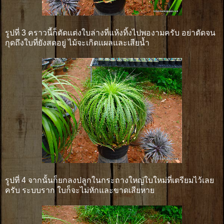
รูปที่ 3 คราวนี้ก็ตัดเเต่งใบล่างที่แห้งทิ้งไปพองามครับ อย่าตัดจน
กุดถึงใบที่ยังสดอยู่ ไม้จะเกิดเเผลและเสียน้ำ
รูปที่ 4 จากนั้นก็ยกลงปลูกในกระถางใหญ่ใบใหม่ที่เตรียมไว้เลย
ครับ ระบบราก ใบก็จะไม่หักและขาดเสียหาย