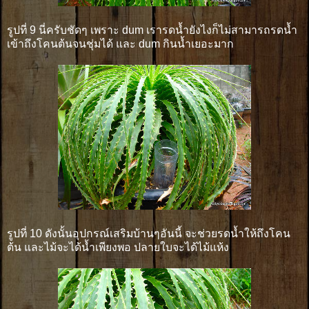
รูปที่ 9 นี่ครับชัดๆ เพราะ dum เรารดน้ำยังไงก็ไม่สามารถรดน้ำ
เข้าถึงโคนต้นจนชุ่มได้ และ dum กินน้ำเยอะมาก
รูปที่ 10 ดังนั้นอุปกรณ์เสริมบ้านๆอันนี้ จะช่วยรดน้ำให้ถึงโคน
ต้น และไม้จะได้น้ำเพียงพอ ปลายใบจะได้ไม้แห้ง