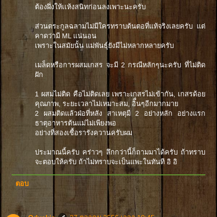
ต้องผึ่งให้เเห้งสนิทก่อนลงเพาะนะครับ
ส่วนตระกูลฉลามไม่มีใครทราบต้นตอที่แท้จริงเลยครับ แต่
คาดว่ามี ML แน่นอน
เพราะในสมัยนั้น แม่พันธุ์ยังมีไม่หลากหลายครับ
เมล็ดหรือการผสมเกสร จะมี 2 กรณีหลักๆนะครับ ที่ไม่ติด
ฝัก
1 ผสมไม่ติด คือไม่ติดเลย เพราะเกสรไม่เข้ากัน, เกสรด้อย
คุณภาพ, ระยะเวลาไม่เหมาะสม, อิื่นๆอีกมากมาย
2 ผสมติดแล้วฝ่อที่หลัง สาเหตุมี 2 อย่างหลัก อย่างแรก
ธาตุอาหารต้นแม่ไม่เพียงพอ
อย่างที่สองเชื้อรารังควานครับผม
ประมาณนี้ครับ คร่าวๆ ลึกกว่านี้ก็ถามมาได้ครับ ถ้าทราบ
จะตอบให้ครับ ถ้าไม่ทราบจะเป็นแพะในทันที อิ อิ
ตอบ