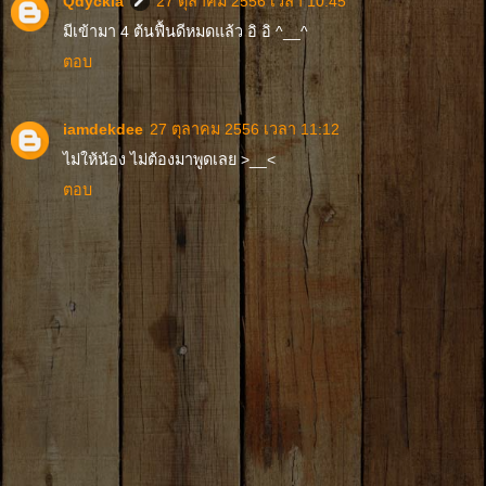
Qdyckia
27 ตุลาคม 2556 เวลา 10:45
มีเข้ามา 4 ต้นฟื้นดีหมดแล้ว อิ อิ ^__^
ตอบ
iamdekdee
27 ตุลาคม 2556 เวลา 11:12
ไม่ให้น้อง ไม่ต้องมาพูดเลย >__<
ตอบ