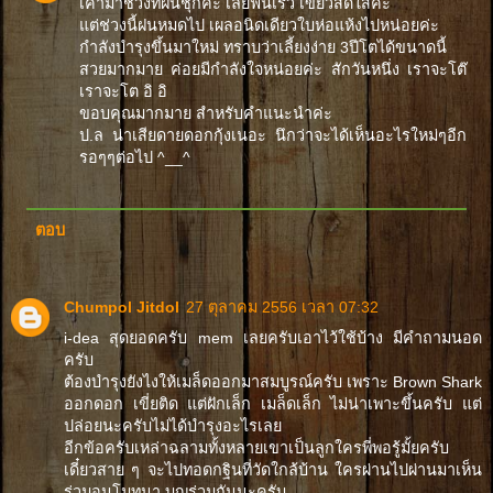
เค้ามาช่วงที่ฝนชุกค่ะ เลยฟื้นเร็ว เขียวสดใสค่ะ
แต่ช่วงนี้ฝนหมดไป เผลอนิดเดียวใบห่อแห้งไปหน่อยค่ะ
กำลังบำรุงขึ้นมาใหม่ ทราบว่าเลี้ยงง่าย 3ปีโตได้ขนาดนี้
สวยมากมาย ค่อยมีกำลังใจหน่อยค่ะ สักวันหนึ่ง เราจะโต๊
เราจะโต อิ อิ
ขอบคุณมากมาย สำหรับคำแนะนำค่ะ
ป.ล น่าเสียดายดอกกุ้งเนอะ นึกว่าจะได้เห็นอะไรใหม่ๆอีก
รอๆๆต่อไป ^__^
ตอบ
Chumpol Jitdol
27 ตุลาคม 2556 เวลา 07:32
i-dea สุดยอดครับ mem เลยครับเอาไว้ใช้บ้าง มีคำถามนอด
ครับ
ต้องบำรุงยังไงให้เมล็ดออกมาสมบูรณ์ครับ เพราะ Brown Shark
ออกดอก เขี่ยติด แต่ฝักเล็ก เมล็ดเล็ก ไม่น่าเพาะขึ้นครับ แต่
ปล่อยนะครับไม่ได้บำรุงอะไรเลย
อีกข้อครับเหล่าฉลามทั้งหลายเขาเป็นลูกใครพี่พอรู้มั้ยครับ
เดี๋ยวสาย ๆ จะไปทอดกฐินที่วัดใกล้บ้าน ใครผ่านไปผ่านมาเห็น
ร่วมอนุโมทนา บุญร่วมกันนะครับ