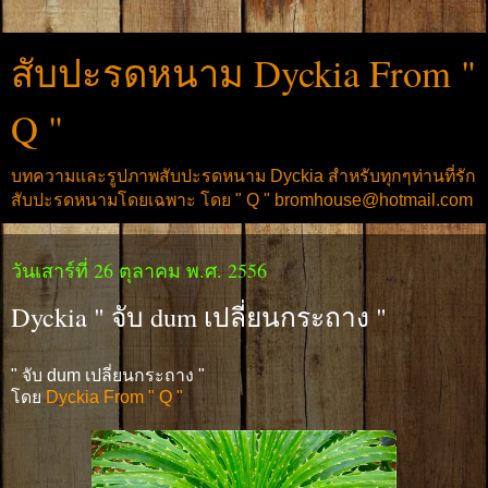
สับปะรดหนาม Dyckia From "
Q "
บทความและรูปภาพสับปะรดหนาม Dyckia สำหรับทุกๆท่านที่รัก
สับปะรดหนามโดยเฉพาะ โดย " Q " bromhouse@hotmail.com
วันเสาร์ที่ 26 ตุลาคม พ.ศ. 2556
Dyckia " จับ dum เปลี่ยนกระถาง "
" จับ dum เปลี่ยนกระถาง "
โดย
Dyckia From " Q "