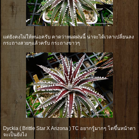
แต่ยังคงไม่ให้หน่อครับ คาดว่าหมดฝนนี้ น่าจะได้เวลาเปลี่ยนลง
กระถางสวยๆแล้วครับ กระถางขาวๆ
Dyckia ( Brittle Star X Arizona ) TC อยากรู้มากๆ โตขึ้นหน้าตา
จะเป็นยังไง