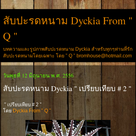
สับปะรดหนาม Dyckia From "
Q "
บทความและรูปภาพสับปะรดหนาม Dyckia สำหรับทุกๆท่านที่รัก
สับปะรดหนามโดยเฉพาะ โดย " Q " bromhouse@hotmail.com
วันพุธที่ 12 มิถุนายน พ.ศ. 2556
สับปะรดหนาม Dyckia " เปรียบเทียบ # 2 "
" เปรียบเทียบ # 2 "
โดย
Dyckia From " Q "