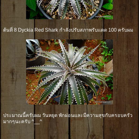
ต้นที่ 8 Dyckia Red Shark กำลังปรับสภาพรับแดด 100 ครับผม
ประมาณนี้ครับผม วันหยุด พักผ่อนและมีความสุขกับครอบครัว
มากๆนะครับ ^__^