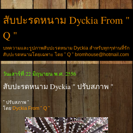
สับปะรดหนาม Dyckia From "
Q "
บทความและรูปภาพสับปะรดหนาม Dyckia สำหรับทุกๆท่านที่รัก
สับปะรดหนามโดยเฉพาะ โดย " Q " bromhouse@hotmail.com
วันเสาร์ที่ 22 มิถุนายน พ.ศ. 2556
สับปะรดหนาม Dyckia " ปรับสภาพ "
" ปรับสภาพ "
โดย
Dyckia From " Q "