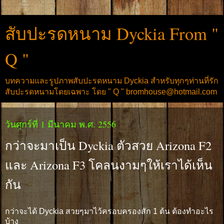
สับปะรดหนาม Dyckia From "
Q "
บทความและรูปภาพสับปะรดหนาม Dyckia สำหรับทุกๆท่านที่รัก
สับปะรดหนามโดยเฉพาะ โดย " Q " bromhouse@hotmail.com
วันศุกร์ที่ 1 มีนาคม พ.ศ. 2556
กว่าจะมาเป็น Dyckia ตัวสวย Arizona F2
และ Arizona F3 โคลนงามๆให้เราได้เห็น
กัน
กว่าจะได้ Dyckia สวยๆมาไว้ครอบครองสัก 1 ต้น ต้องทำอะไร
บ้าง