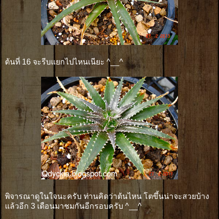
ต้นที่ 16 จะรีบแยกไปไหนเนียะ ^__^
พิจารณาดูในใจนะครับ ท่านคิดว่าต้นไหน โตขึ้นน่าจะสวยบ้าง
แล้วอีก 3 เดือนมาชมกันอีกรอบครับ ^__^