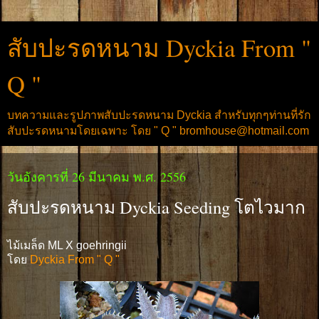
สับปะรดหนาม Dyckia From "
Q "
บทความและรูปภาพสับปะรดหนาม Dyckia สำหรับทุกๆท่านที่รัก
สับปะรดหนามโดยเฉพาะ โดย " Q " bromhouse@hotmail.com
วันอังคารที่ 26 มีนาคม พ.ศ. 2556
สับปะรดหนาม Dyckia Seeding โตไวมาก
ไม้เมล็ด ML X goehringii
โดย
Dyckia From " Q "