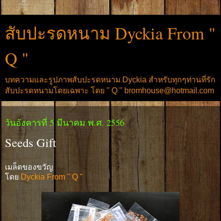
สับปะรดหนาม Dyckia From "
Q "
บทความและรูปภาพสับปะรดหนาม Dyckia สำหรับทุกๆท่านที่รัก
สับปะรดหนามโดยเฉพาะ โดย " Q " bromhouse@hotmail.com
วันอังคารที่ 5 มีนาคม พ.ศ. 2556
Seeds Gift
เมล็ดของขวัญ
โดย
Dyckia From " Q "