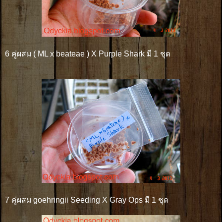
6 คู่ผสม ( ML x beateae ) X Purple Shark มี 1 ชุด
7 คู่ผสม goehringii Seeding X Gray Ops มี 1 ชุด