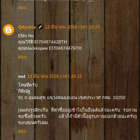
ตอบ
Qdyckia
12 มีนาคม 2556 เวลา 10:25
EMs No.
คุณวิรัติ EI704874428TH
คุณblackkopee EI704874476TH
ตอบ
nut
13 มีนาคม 2556 เวลา 20:15
โทษทีครับ
กิติณัฐ
91 ถ.อุมดมสุข แขวงหนองบอน เขตประเวศ กทม. 10250
(ผมส่งรูปดิกเกีย ที่หาชื่ออยู่เข้าไปในอีเมล์แล้วน่ะครับ รบกวน
ขอชื่อด้วยครับ แล้วก็ถ้ามีตัวนี้อยู่รบกวนบอกด้วยน่ะครับ)
ขอบคุณครับผม
ตอบ