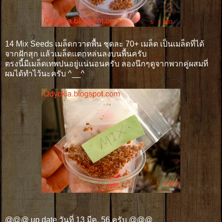
14 Mix Seeds เมล็ดกวาดพื้น ชุดละ 70+ เมล็ด เป็นเมล็ดที่ได้
จากฝักสุก แล้วเมล็ดแตกหล่นลงบนพื้นครับ
ตรงนี้มีเมล็ดเทพปนอยู่แน่นอนครับ ลองนึกๆดูจากพวกคู่ผสมที่
ผมได้ทำไว้นะครับ ^__^
@@@ up date วันที่ 13 มีค. 56 ครับ
@@@