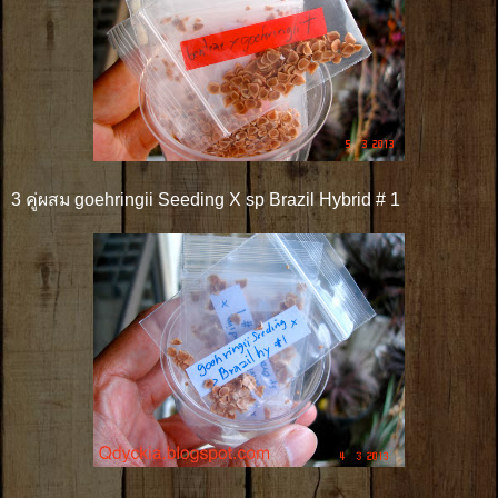
3 คู่ผสม goehringii Seeding X sp Brazil Hybrid # 1