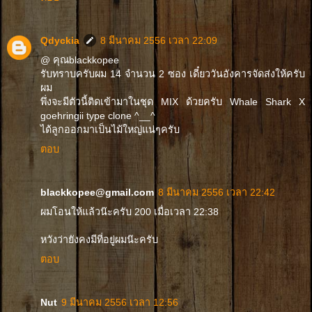
Qdyckia
8 มีนาคม 2556 เวลา 22:09
@ คุณblackkopee
รับทราบครับผม 14 จำนวน 2 ซอง เดี๋ยววันอังคารจัดส่งให้ครับ
ผม
พึ่งจะมีตัวนี้ติดเข้ามาในชุด MIX ด้วยครับ Whale Shark X
goehringii type clone ^__^
ได้ลูกออกมาเป็นไม้ใหญ่แน่ๆครับ
ตอบ
blackkopee@gmail.com
8 มีนาคม 2556 เวลา 22:42
ผมโอนให้แล้วน๊ะครับ 200 เมื่อเวลา 22:38
หวังว่ายังคงมีที่อยู่ผมน๊ะครับ
ตอบ
Nut
9 มีนาคม 2556 เวลา 12:56