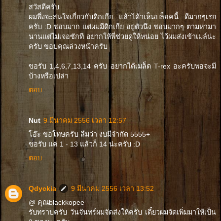
สวัสดีครับ
ผมพึ่งจะสนใจเกี่ยวกับดิกเกีย แล้วได้าเห็นบล็อคนี้ ดีมากๆเรย
ครับ :D ชอบมาก แต่ผมมีดิกเกีย อยู่ตัวนึง ชอบมากๆ ตามหามา
นานแต่ไม่เจอซักที อยากให้พี่ช่วยดูให้หน่อย ไว้ผมส่งเข้าเมล์น่ะ
ครับ ขอบคุณล่วงหน้าครับ
ขอรับ 1,4,6,7,13,14 ครับ อยากได้เมล็ด T-rex อะครับพอจะมี
บ้างหรือเปล่า
ตอบ
Nut
9 มีนาคม 2556 เวลา 12:57
โอ๊ะ ขอโทษครับ ลืมว่า งบมีจำกัด 5555+
ขอรับ แค่ 1 - 13 แล้วก็ 14 น่ะครับ :D
ตอบ
Qdyckia
9 มีนาคม 2556 เวลา 13:52
@ คุณblackkopee
รับทราบครับ วันจันทร์ผมจัดส่งให้ครับ เดี๋ยวผมจัดเพิ่มมาให้เป็น