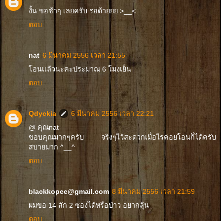
งั้น ขอช้าๆ เลยครับ รอด้ายยย >__<
ตอบ
nat
6 มีนาคม 2556 เวลา 21:55
โอนเเล้วนะคะประมาณ 6 โมงเย็น
ตอบ
Qdyckia
6 มีนาคม 2556 เวลา 22:21
@ คุณnat
ขอบคุณมากๆครับ จริงๆไว้สะดวกเมื่อไรค่อยโอนก็ได้ครับ
สบายมาก ^__^
ตอบ
blackkopee@gmail.com
8 มีนาคม 2556 เวลา 21:59
ผมขอ 14 สัก 2 ซองได้หรือป่าว อยากลุ้น
ตอบ