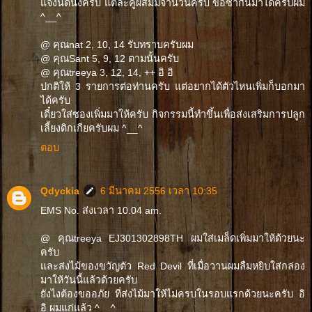
แจ้งนิดนึงครับ แต่ละคู่ผสมมีจำนวนครับ ขอซ้ำกันมาได้ครับผม
^__^
@ คุณnat 2, 10, 14 รับทราบครับผม
@ คุณSant 5, 9, 12 ตามนั้นครับ
@ คุณtreeya 3, 12, 14, ++ อิ อิ
ปกติให้ 3 รายการต่อท่านครับ แต่อยากได้ตัวไหนเพิ่มก็บอกมา
ได้ครับ
เดี๋ยวใส่ซองเพิ่มมาให้ครับ กิจกรรมนี้ทำขึ้นเพื่อส่งเสริมการปลูก
เลี้ยงดิกเกียครับผม ^__^
ตอบ
Qdyckia
6 มีนาคม 2556 เวลา 10:35
EMS No. ส่งเวลา 10.04 am.
@ คุณtreeya EJ301302898TH ผมใส่เมล็ดเพิ่มมาให้ด้วยนะ
ครับ
และส่งไม้ของขวัญตัว Red Devil ที่เมื่อวานผมลืมหยิบใส่กล่อง
มาให้วันนี้แล้วด้วยครับ
ยังไงต้องขออภัย ที่ส่งไม้มาให้ไม่ครบในรอบแรกด้วยนะครับ อิ
อิ ผมแก่แล้ว ^__^