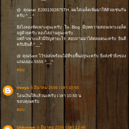
@ คุณnat EJ301302875TH ผมใส่เมล็ดเพิ่มมาให้ด้วยเช่นกัน
ครับ ^__^
ยังไงลองหัดเพาะดูนะครับ ใน Blog มีบทความสอนเพาะเมล็ด
อยู่ด้วยครับ ลองไล่อ่านดูนะครับ
แต่ถ้าเพาะแล้วมีปัญหาอะไร สอบถามมาได้ตลอดนะครับ ยินดี
ครับยินดี ^__^
@ คุณSant ไว้รอส่งพร้อมไม้ที่รอฟื้นอยู่นะครับ ยิ่งส่งช้ายิ่งของ
แถมเยอะ 5555 ^__^
ตอบ
treeya
6 มีนาคม 2556 เวลา 10:55
โอนเงินให้แล้วนะครับ เวลา 10.50 น
ขอบคุณครับ
ตอบ
Unknown
6 มีนาคม 2556 เวลา 12:46