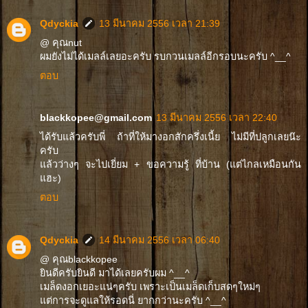
Qdyckia
13 มีนาคม 2556 เวลา 21:39
@ คุณnut
ผมยังไม่ได้เมลล์เลยอะครับ รบกวนเมลล์อีกรอบนะครับ ^__^
ตอบ
blackkopee@gmail.com
13 มีนาคม 2556 เวลา 22:40
ได้รับแล้วครับพี่ ถ้าที่ให้มางอกสักครึ่งเนี้ย ไม่มีที่ปลูกเลยน๊ะ
ครับ
แล้วว่างๆ จะไปเยี่ยม + ขอความรู้ ที่บ้าน (แต่ไกลเหมือนกัน
แฮะ)
ตอบ
Qdyckia
14 มีนาคม 2556 เวลา 06:40
@ คุณblackkopee
ยินดีครับยินดี มาได้เลยครับผม ^__^
เมล็ดงอกเยอะแน่ๆครับ เพราะเป็นเมล็ดเก็บสดๆใหม่ๆ
แต่การจะดูแลให้รอดนี่ ยากกว่านะครับ ^__^