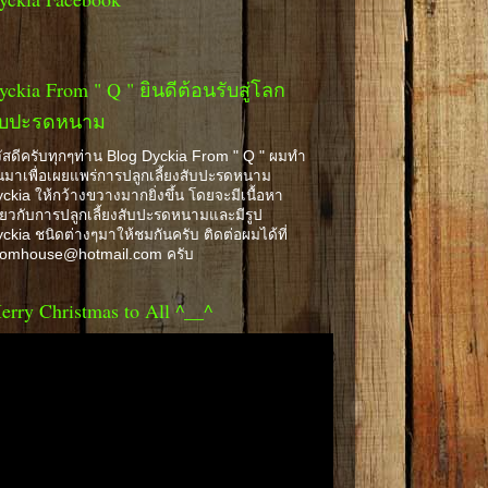
yckia From " Q " ยินดีต้อนรับสู่โลก
ับปะรดหนาม
ัสดีครับทุกๆท่าน Blog Dyckia From " Q " ผมทำ
้นมาเพื่อเผยแพร่การปลูกเลี้ยงสับปะรดหนาม
ckia ให้กว้างขวางมากยิ่งขึ้น โดยจะมีเนื้อหา
ี่ยวกับการปลูกเลี้ยงสับปะรดหนามและมีรูป
ckia ชนิดต่างๆมาให้ชมกันครับ ติดต่อผมได้ที่
romhouse@hotmail.com ครับ
erry Christmas to All ^__^