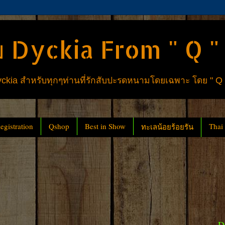
 Dyckia From " Q "
ia สำหรับทุกๆท่านที่รักสับปะรดหนามโดยเฉพาะ โดย " Q
gistration
Qshop
Best in Show
Thai
ทะเลน้อยร้อยรัน
D