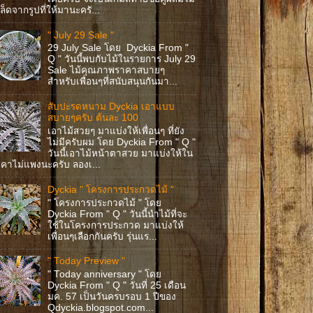
ล็ดจากรูปที่ให้มานะครั...
" July 29 Sale "
29 July Sale โดย Dyckia From "
Q " วันนี้พบกับไม้ในรายการ July 29
Sale ไม้คุณภาพราคาสบายๆ
สำหรับเพื่อนๆที่สนับสนุนกันมา...
สับปะรดหนาม Dyckia เอาแบบ
สบายๆครับ ต้นละ 100
เอาไม้สวยๆ มาแบ่งให้เพื่อนๆ ที่ยัง
ไม่มีครับผม โดย Dyckia From " Q "
วันนี้เอาไม้หน้าตาสวย มาแบ่งให้ใน
คาไม่แพงนะครับ ลองเ...
Dyckia " โครงการประกวดไม้ "
" โครงการประกวดไม้ " โดย
Dyckia From " Q " วันนี้นำไม้ที่จะ
ใช้ในโครงการประกวด มาแบ่งให้
เพื่อนๆเลือกกันครับ รุ่นแร...
" Today Preview "
" Today anniversary " โดย
Dyckia From " Q " วันที่ 25 เดือน
มค. 57 เป็นวันครบรอบ 1 ปีของ
Qdyckia.blogspot.com...