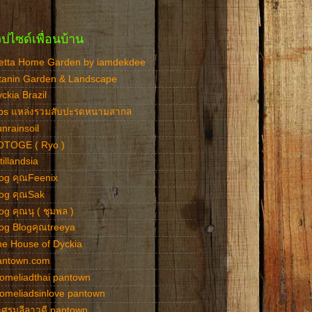
วปไซด์เพื่อนบ้าน
etta Home Garden by iamdekdee
tanin Garden & Landscape
ckia Brazil
cbs แหล่งรวมสับปะรดหนามสากล
nrainsoil
OTOGE ( Ryo )
tillandsia
og คุณFeenix
log คุณSak
og คุณนุ ( ชุมพล )
og Blogคุณtreeya
e House of Dyckia
antown.com
omeliadthai pantown
omeliadsinlove pantown
ศรมลีลาวดี pantown