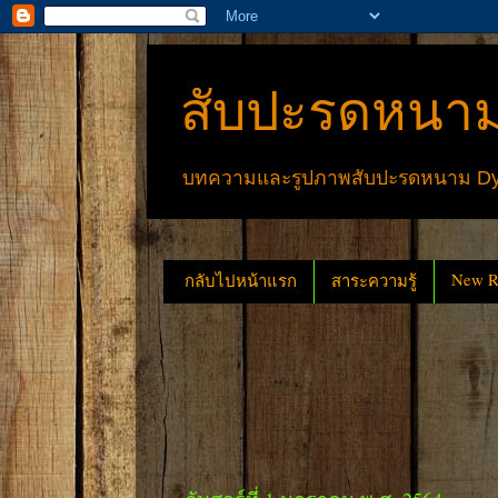
สับปะรดหนาม
บทความและรูปภาพสับปะรดหนาม Dyck
New Re
กลับไปหน้าแรก
สาระความรู้