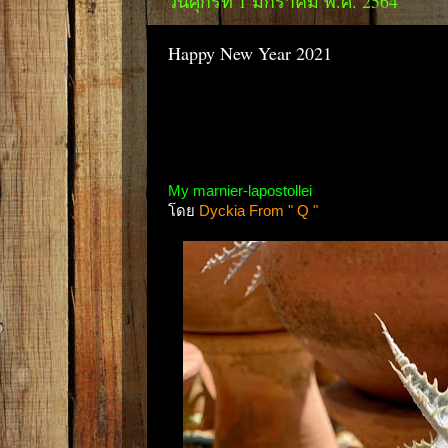
วันศุกร์ที่ 1 มกราคม พ.ศ. 2564
Happy New Year 2021
My marnier-lapostollei
โดย
Dyckia From " Q "