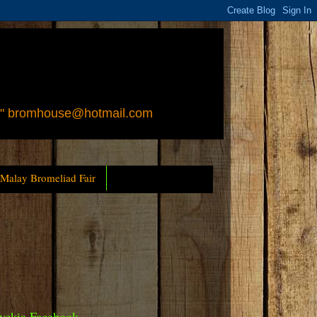
 " bromhouse@hotmail.com
 Malay Bromeliad Fair
yckia Facebook