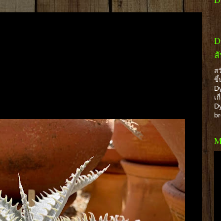
D
ส
สว
ขึ
Dy
เก
Dy
b
M