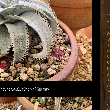
เ
M
In
Dy
f
Su
T
S-
Bl
B
Bl
Bl
Th
้าง บิดเบี้ยวบ้าง ทำให้มีเสน่ห์
P
br
br
อา