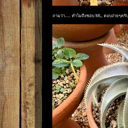
ถามว่า..... ทำไมถึงชอบ ML, ตอบง่ายๆครับ.