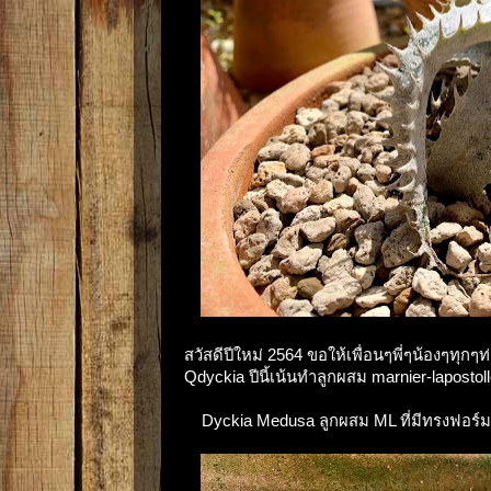
สวัสดีปีใหม่ 2564 ขอให้เพื่อนๆพี่ๆน้องๆทุ
Qdyckia ปีนี้เน้นทำลูกผสม marnier-laposto
Dyckia Medusa ลูกผสม ML ที่มีทรงฟอร์ม