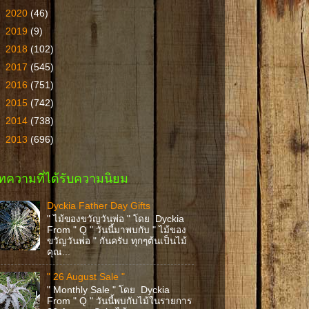
►
2020
(46)
►
2019
(9)
►
2018
(102)
►
2017
(545)
►
2016
(751)
►
2015
(742)
►
2014
(738)
►
2013
(696)
ทความที่ได้รับความนิยม
Dyckia Father Day Gifts
" ไม้ของขวัญวันพ่อ " โดย Dyckia
From " Q " วันนี้มาพบกับ " ไม้ของ
ขวัญวันพ่อ " กันครับ ทุกๆต้นเป็นไม้
คุณ...
" 26 August Sale "
" Monthly Sale " โดย Dyckia
From " Q " วันนี้พบกับไม้ในรายการ