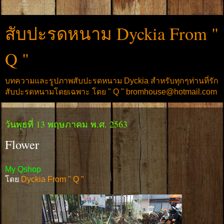
สับปะรดหนาม Dyckia From "
Q "
บทความและรูปภาพสับปะรดหนาม Dyckia สำหรับทุกๆท่านที่รัก
สับปะรดหนามโดยเฉพาะ โดย " Q " bromhouse@hotmail.com
วันพุธที่ 13 พฤษภาคม พ.ศ. 2563
Flower
My Qshop
โดย
Dyckia From " Q "