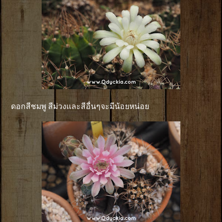
ดอกสีชมพู สีม่วงเเละสีอื่นๆจะมีน้อยหน่อย