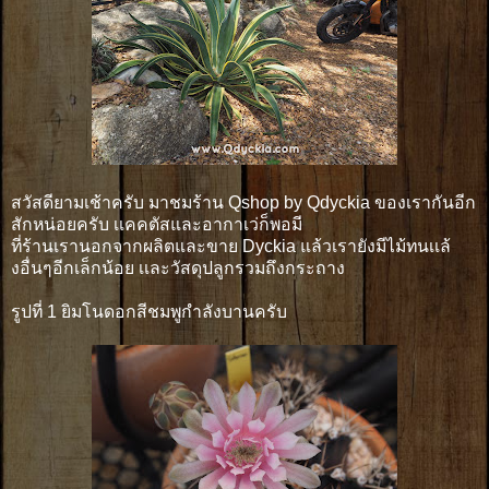
สวัสดียามเช้าครับ มาชมร้าน Qshop by Qdyckia ของเรากันอีก
สักหน่อยครับ เเคคตัสและอากาเว่ก็พอมี
ที่ร้านเรานอกจากผลิตและขาย Dyckia แล้วเรายังมีไม้ทนเเล้
งอื่นๆอีกเล็กน้อย เเละวัสดุปลูกรวมถึงกระถาง
รูปที่ 1 ยิมโนดอกสีชมพูกำลังบานครับ