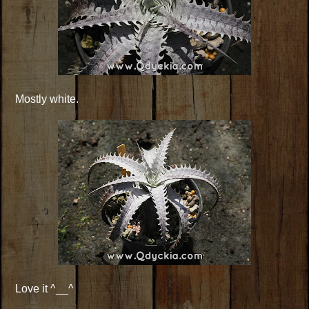
Mostly white.
Love it ^__^