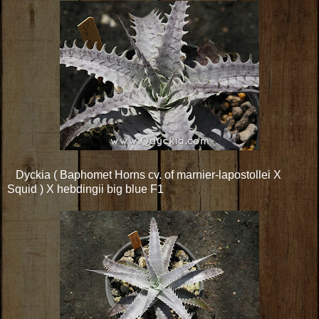
Dyckia ( Baphomet Horns cv. of marnier-lapostollei X
Squid ) X hebdingii big blue F1