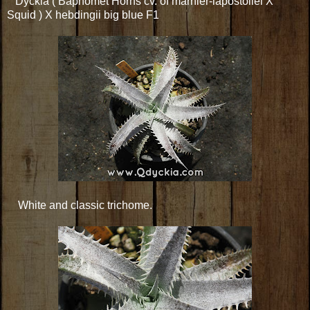
Dyckia ( Baphomet Horns cv. of marnier-lapostollei X
Squid ) X hebdingii big blue F1
White and classic trichome.