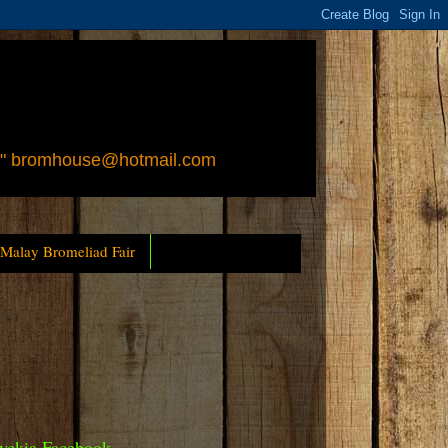
 " bromhouse@hotmail.com
 Malay Bromeliad Fair
yckia Facebook