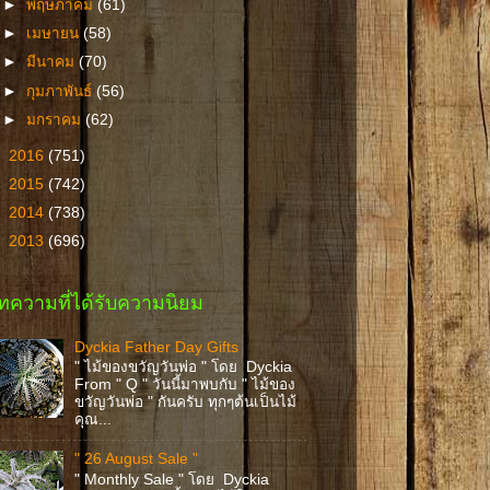
►
พฤษภาคม
(61)
►
เมษายน
(58)
►
มีนาคม
(70)
►
กุมภาพันธ์
(56)
►
มกราคม
(62)
►
2016
(751)
►
2015
(742)
►
2014
(738)
►
2013
(696)
ทความที่ได้รับความนิยม
Dyckia Father Day Gifts
" ไม้ของขวัญวันพ่อ " โดย Dyckia
From " Q " วันนี้มาพบกับ " ไม้ของ
ขวัญวันพ่อ " กันครับ ทุกๆต้นเป็นไม้
คุณ...
" 26 August Sale "
" Monthly Sale " โดย Dyckia