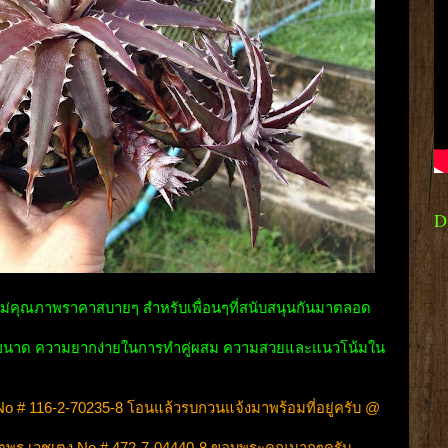
D
ใหม่คุณภาพราคาสบายๆ สำหรับเพื่อนๆที่สนับสนุนกันมาตลอด
งตามขนาด ความยากง่ายในการทำคู่ผสม ความสวยและแนวโน้มใน
No # 116-2-70235-8 โอนแล้วรบกวนแจ้งมาพร้อมที่อยู่ครับ @
จตุพร เวชเตง No # 472-7-04440-8 ขอบพระคุณมากๆครับ