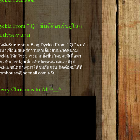
yckia From " Q " ยินดีต้อนรับสู่โลก
ับปะรดหนาม
ัสดีครับทุกๆท่าน Blog Dyckia From " Q " ผมทำ
้นมาเพื่อเผยแพร่การปลูกเลี้ยงสับปะรดหนาม
ckia ให้กว้างขวางมากยิ่งขึ้น โดยจะมีเนื้อหา
ี่ยวกับการปลูกเลี้ยงสับปะรดหนามและมีรูป
ckia ชนิดต่างๆมาให้ชมกันครับ ติดต่อผมได้ที่
romhouse@hotmail.com ครับ
erry Christmas to All ^__^