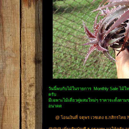
วันนี้พบกับไม้ในรายการ Monthly Sale ไม้
ครับ
มีเฉพาะไม้เดี่ยวคู่ผสมใหม่ๆ ราคาจะตั้
อนาคต
@ โอนเงินที่ จตุพร เวชเตง ธ.กสิกรไทย 
@@@ เพิ่มเติมบัญชี ธ.กรุงเทพ มาให้ครับ 