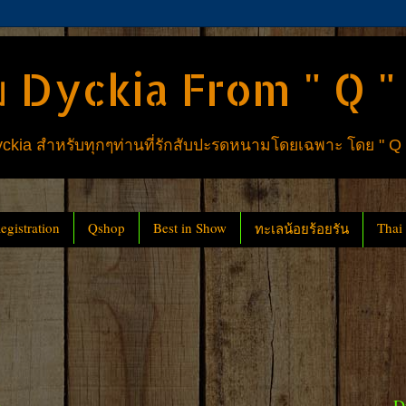
 Dyckia From " Q "
ia สำหรับทุกๆท่านที่รักสับปะรดหนามโดยเฉพาะ โดย " Q
gistration
Qshop
Best in Show
Thai
ทะเลน้อยร้อยรัน
D