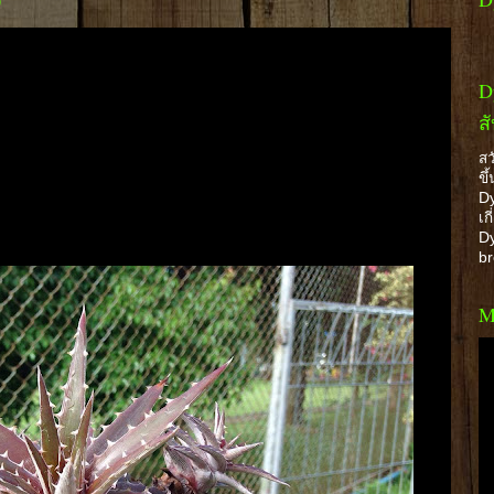
0
D
ส
สว
ขึ
Dy
เก
Dy
b
M