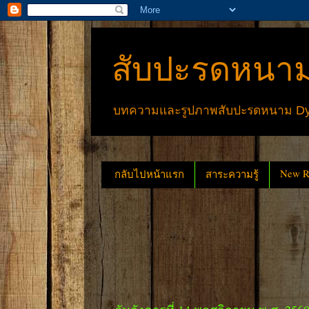
สับปะรดหนาม
บทความและรูปภาพสับปะรดหนาม Dyck
New Re
กลับไปหน้าแรก
สาระความรู้