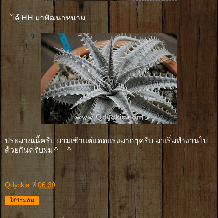
ได้ HH มาพัฒนาหนาม
ประมาณนี้ครับ ยามเช้าเเต่เเดดเเรงมากๆครับ มาเริ่มทำงานไป
ด้วยกันครับผม ^__^
Qdyckia
ที่
06:30
ใช้ร่วมกัน