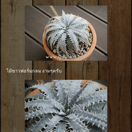
ไม้ขาวฟอร์มกลม งามๆครับ