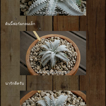
ต้นนี้ฟอร์มกลมเล็ก
น่ารักดีครับ