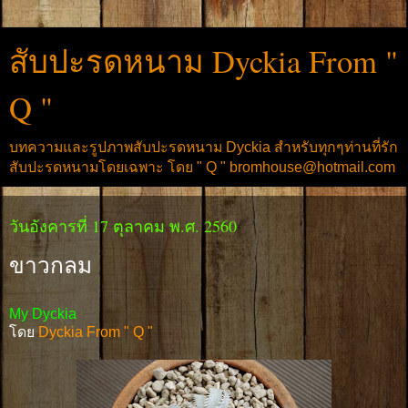
สับปะรดหนาม Dyckia From "
Q "
บทความและรูปภาพสับปะรดหนาม Dyckia สำหรับทุกๆท่านที่รัก
สับปะรดหนามโดยเฉพาะ โดย " Q " bromhouse@hotmail.com
วันอังคารที่ 17 ตุลาคม พ.ศ. 2560
ขาวกลม
My Dyckia
โดย
Dyckia From " Q "