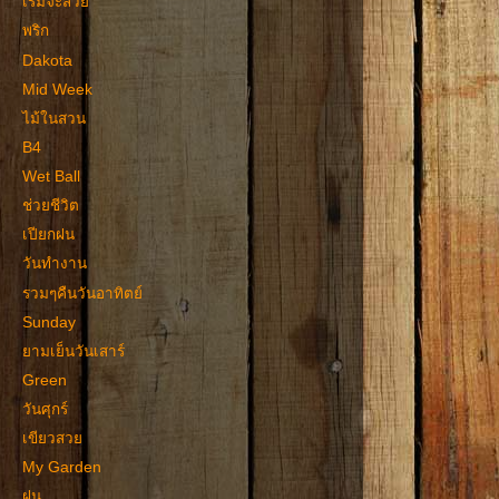
เริ่มจะสวย
พริก
Dakota
Mid Week
ไม้ในสวน
B4
Wet Ball
ช่วยชีวิต
เปียกฝน
วันทำงาน
รวมๆคืนวันอาทิตย์
Sunday
ยามเย็นวันเสาร์
Green
วันศุกร์
เขียวสวย
My Garden
ฝน