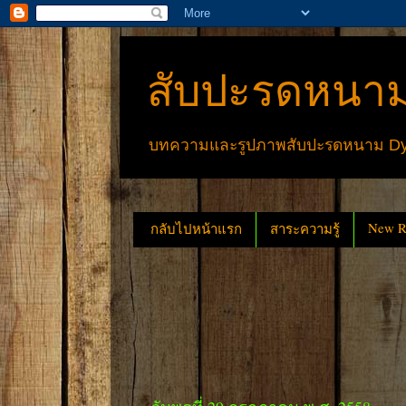
สับปะรดหนาม
บทความและรูปภาพสับปะรดหนาม Dyck
New Re
กลับไปหน้าแรก
สาระความรู้