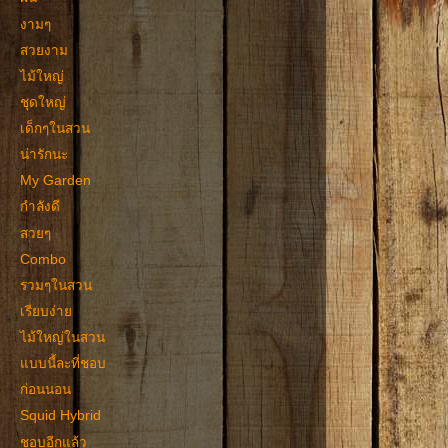
งามๆ
สวยงาม
ไม้ใหญ่
ชุดใหญ่
เด็กๆในสวน
น่ารักนะ
My Garden
กำลังดี
สวยๆ
Combo
รวมๆในสวน
เรียบง่าย
ไม้ใหญ่ในสวน
แบบนี้ละที่ชอบ
ก่อนนอน
Squid Hybrid
ชอบอีกแล้ว