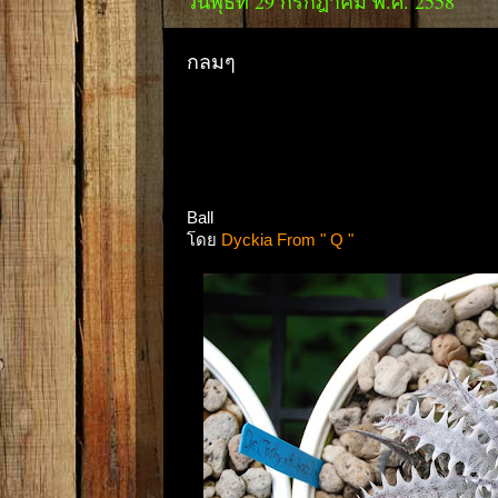
วันพุธที่ 29 กรกฎาคม พ.ศ. 2558
กลมๆ
Ball
โดย
Dyckia From " Q "