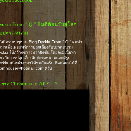
yckia From " Q " ยินดีต้อนรับสู่โลก
ับปะรดหนาม
ัสดีครับทุกๆท่าน Blog Dyckia From " Q " ผมทำ
้นมาเพื่อเผยแพร่การปลูกเลี้ยงสับปะรดหนาม
ckia ให้กว้างขวางมากยิ่งขึ้น โดยจะมีเนื้อหา
ี่ยวกับการปลูกเลี้ยงสับปะรดหนามและมีรูป
ckia ชนิดต่างๆมาให้ชมกันครับ ติดต่อผมได้ที่
romhouse@hotmail.com ครับ
erry Christmas to All ^__^