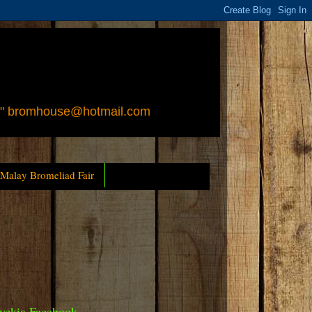
 " bromhouse@hotmail.com
 Malay Bromeliad Fair
yckia Facebook