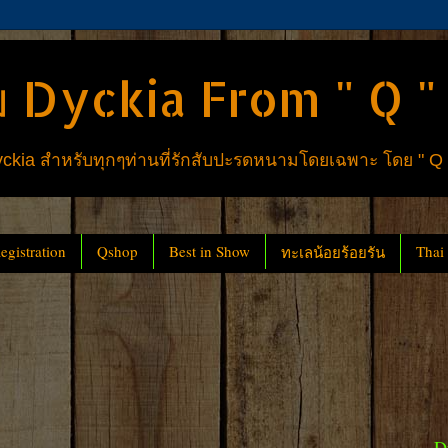
 Dyckia From " Q "
ia สำหรับทุกๆท่านที่รักสับปะรดหนามโดยเฉพาะ โดย " Q
gistration
Qshop
Best in Show
Thai
ทะเลน้อยร้อยรัน
D