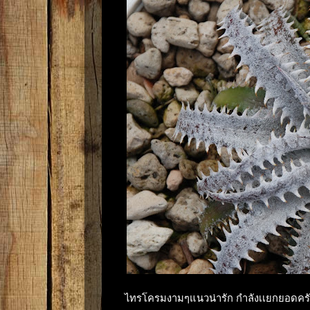
ไทรโครมงามๆแนวน่ารัก กำลังเเยกยอดคร