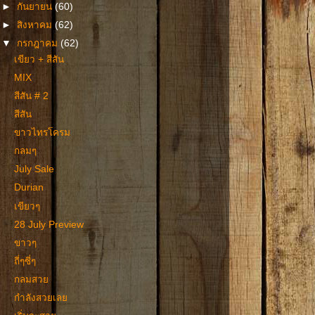
►
กันยายน
(60)
►
สิงหาคม
(62)
▼
กรกฎาคม
(62)
เขียว + สีสัน
MIX
สีสัน # 2
สีสัน
ขาวไทรโครม
กลมๆ
July Sale
Durian
เขียวๆ
28 July Preview
ขาวๆ
ถี่ๆซี่ๆ
กลมสวย
กำลังสวยเลย