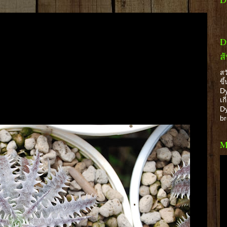
D
ส
สว
ขึ
Dy
เก
Dy
b
M