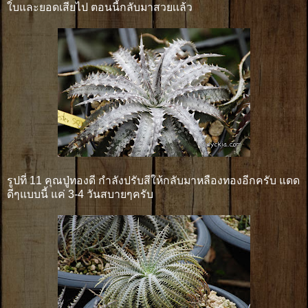
ใบและยอดเสียไป ตอนนี้กลับมาสวยเเล้ว
รูปที่ 11 คุณปู่ทองดี กำลังปรับสีให้กลับมาหลืองทองอีกครับ แดด
ดีๆแบบนี้ แค่ 3-4 วันสบายๆครับ