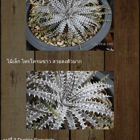
ไม้เล็ก ไทรโครมขาว สวยลงตัวมาก