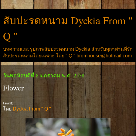
สับปะรดหนาม Dyckia From "
Q "
บทความและรูปภาพสับปะรดหนาม Dyckia สำหรับทุกๆท่านที่รัก
สับปะรดหนามโดยเฉพาะ โดย " Q " bromhouse@hotmail.com
วันพฤหัสบดีที่ 8 มกราคม พ.ศ. 2558
Flower
เฉลย
โดย
Dyckia From " Q "