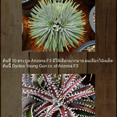
ต้นที่ 10 ตระกูล Arizona F3 มีให้เลือกมากมาย ผมเลือกไม้เมล็ด
ต้นนี้ Dyckia Young Gun cv. of Arizona F3