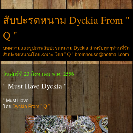
สับปะรดหนาม Dyckia From "
Q "
บทความและรูปภาพสับปะรดหนาม Dyckia สำหรับทุกๆท่านที่รัก
สับปะรดหนามโดยเฉพาะ โดย " Q " bromhouse@hotmail.com
วันศุกร์ที่ 23 สิงหาคม พ.ศ. 2556
" Must Have Dyckia "
" Must Have "
โดย
Dyckia From " Q "