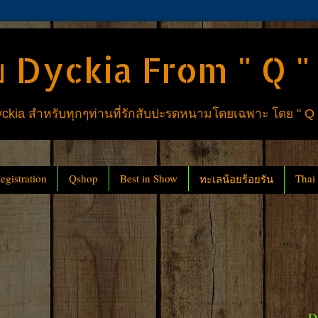
 Dyckia From " Q "
ia สำหรับทุกๆท่านที่รักสับปะรดหนามโดยเฉพาะ โดย " Q
gistration
Qshop
Best in Show
Thai
ทะเลน้อยร้อยรัน
D