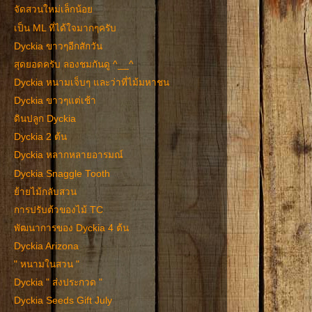
จัดสวนใหม่เล็กน้อย
เป็น ML ที่ได้ใจมากๆครับ
Dyckia ขาวๆอีกสักวัน
สุดยอดครับ ลองชมกันดู ^__^
Dyckia หนามเจ็บๆ และว่าที่ไม้มหาชน
Dyckia ขาวๆแต่เช้า
ดินปลูก Dyckia
Dyckia 2 ต้น
Dyckia หลากหลายอารมณ์
Dyckia Snaggle Tooth
ย้ายไม้กลับสวน
การปรับต้วของไม้ TC
พัฒนาการของ Dyckia 4 ต้น
Dyckia Arizona
" หนามในสวน "
Dyckia " ส่งประกวด "
Dyckia Seeds Gift July