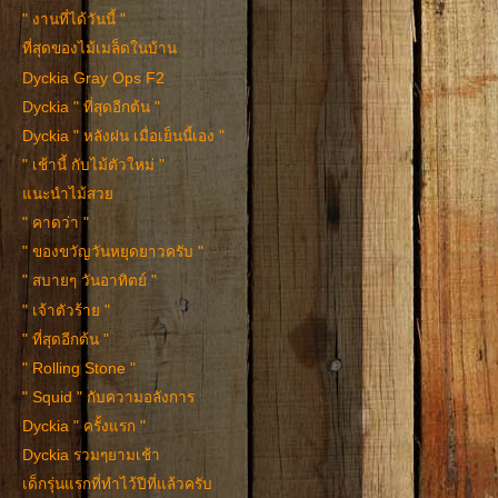
" งานที่ได้วันนี้ "
ที่สุดของไม้เมล็ดในบ้าน
Dyckia Gray Ops F2
Dyckia " ที่สุดอีกต้น "
Dyckia " หลังฝน เมื่อเย็นนี้เอง "
" เช้านี้ กับไม้ตัวใหม่ "
แนะนำไม้สวย
" คาดว่า "
" ของขวัญวันหยุดยาวครับ "
" สบายๆ วันอาทิตย์ "
" เจ้าตัวร้าย "
" ที่สุดอีกต้น "
" Rolling Stone "
" Squid " กับความอลังการ
Dyckia " ครั้งแรก "
Dyckia รวมๆยามเช้า
เด็กรุ่นแรกที่ทำไว้ปีที่แล้วครับ