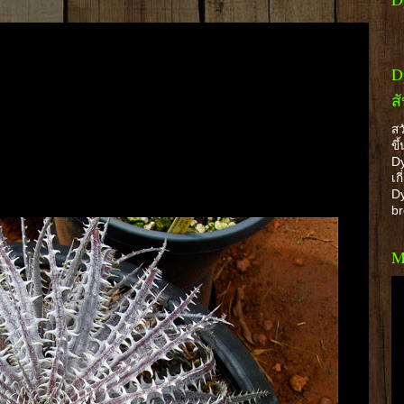
D
ส
สว
ขึ
Dy
เก
Dy
b
M