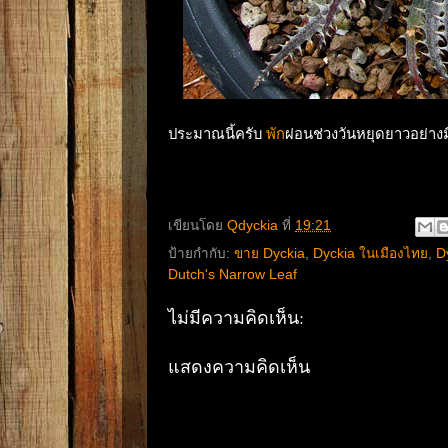
ประมาณนี้ครับ
พัก
ผ่อนช่วงวันหยุดยาวอย่าง
เขียนโดย
Qdyckia
ที่
19:21
ป้ายกำกับ:
ขาย Dyckia
,
Dyckia ในเมืองไทย
,
D
Dutch's Narrow Leaf
ไม่มีความคิดเห็น:
แสดงความคิดเห็น