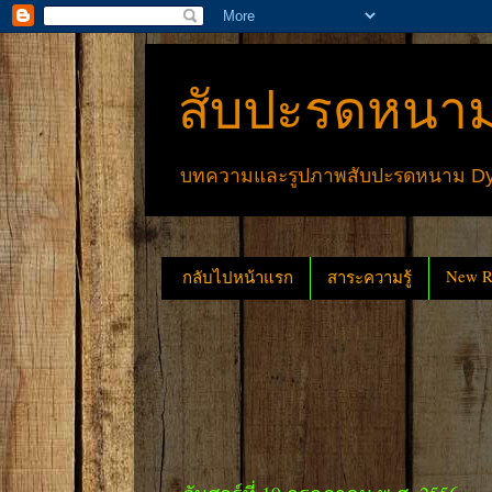
สับปะรดหนาม
บทความและรูปภาพสับปะรดหนาม Dyck
New Re
กลับไปหน้าแรก
สาระความรู้