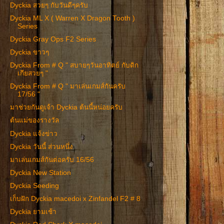
Dyckia สวยๆ กับวันดีๆครับ
Dyckia ML X ( Warren X Dragon Tooth )
Series
Dyckia Gray Ops F2 Series
Dyckia ขาวๆ
Dyckia From # Q " สบายๆวันอาทิตย์ กับดิก
เกียสวยๆ "
Dyckia From # Q " มาเล่นเกมส์กันครับ
17/56 "
มาช่วยกันดูเจ้า Dyckia ต้นนี้หน่อยครับ
ต้นแม่ของรางวัล
Dyckia แจ้งข่าว
Dyckia วันนี้ ส่วนหนึ่ง
มาเล่นเกมส์กันต่อครับ 16/56
Dyckia New Station
Dyckia Seeding
เก็บฝัก Dyckia macedoi x Zinfandel F2 # 8
Dyckia ยามเช้า