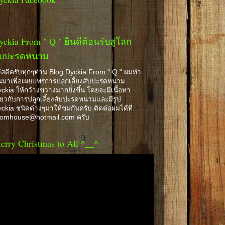
yckia From " Q " ยินดีต้อนรับสู่โลก
ับปะรดหนาม
ัสดีครับทุกๆท่าน Blog Dyckia From " Q " ผมทำ
้นมาเพื่อเผยแพร่การปลูกเลี้ยงสับปะรดหนาม
ckia ให้กว้างขวางมากยิ่งขึ้น โดยจะมีเนื้อหา
ี่ยวกับการปลูกเลี้ยงสับปะรดหนามและมีรูป
ckia ชนิดต่างๆมาให้ชมกันครับ ติดต่อผมได้ที่
romhouse@hotmail.com ครับ
erry Christmas to All ^__^