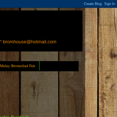
 " bromhouse@hotmail.com
 Malay Bromeliad Fair
yckia Facebook