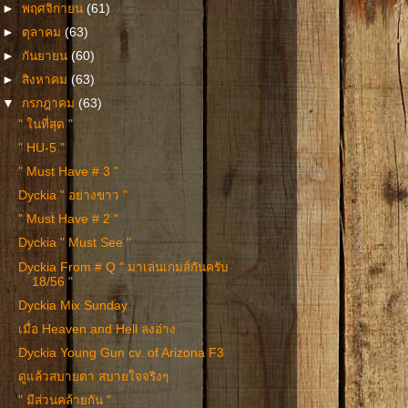
►
พฤศจิกายน
(61)
►
ตุลาคม
(63)
►
กันยายน
(60)
►
สิงหาคม
(63)
▼
กรกฎาคม
(63)
" ในที่สุด "
" HU-5 "
" Must Have # 3 "
Dyckia " อย่างขาว "
" Must Have # 2 "
Dyckia " Must See "
Dyckia From # Q " มาเล่นเกมส์กันครับ
18/56 "
Dyckia Mix Sunday
เมื่อ Heaven and Hell ลงอ่าง
Dyckia Young Gun cv. of Arizona F3
ดูแล้วสบายตา สบายใจจริงๆ
" มีส่วนคล้ายกัน "