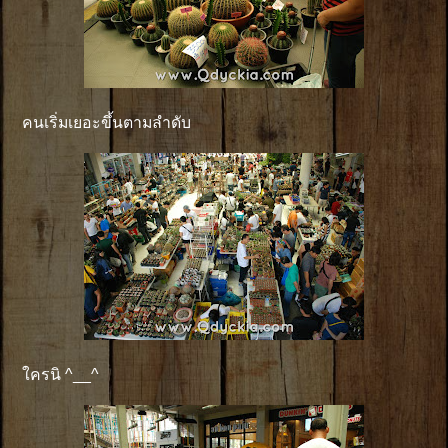
คนเริ่มเยอะขึ้นตามลำดับ
ใครนิ ^__^