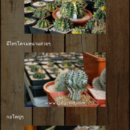
มีไทรโครมหนามสวยๆ
กอใหญ่ๆ