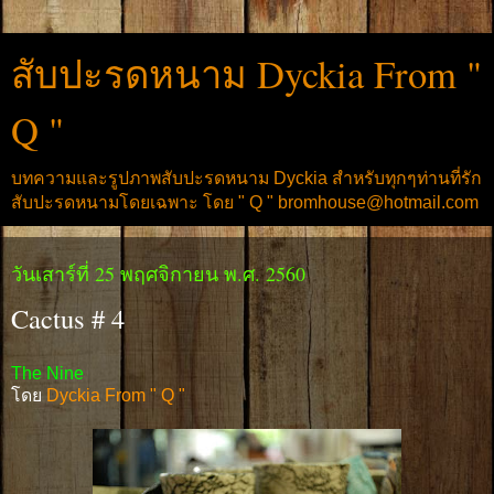
สับปะรดหนาม Dyckia From "
Q "
บทความและรูปภาพสับปะรดหนาม Dyckia สำหรับทุกๆท่านที่รัก
สับปะรดหนามโดยเฉพาะ โดย " Q " bromhouse@hotmail.com
วันเสาร์ที่ 25 พฤศจิกายน พ.ศ. 2560
Cactus # 4
The Nine
โดย
Dyckia From " Q "