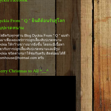
yckia From " Q " ยินดีต้อนรับสู่โลก
ับปะรดหนาม
ัสดีครับทุกๆท่าน Blog Dyckia From " Q " ผมทำ
้นมาเพื่อเผยแพร่การปลูกเลี้ยงสับปะรดหนาม
ckia ให้กว้างขวางมากยิ่งขึ้น โดยจะมีเนื้อหา
ี่ยวกับการปลูกเลี้ยงสับปะรดหนามและมีรูป
ckia ชนิดต่างๆมาให้ชมกันครับ ติดต่อผมได้ที่
romhouse@hotmail.com ครับ
erry Christmas to All ^__^