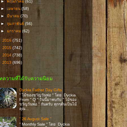
►
พฤษภาคม
(61)
►
เมษายน
(58)
►
มีนาคม
(70)
►
กุมภาพันธ์
(56)
►
มกราคม
(62)
►
2016
(751)
►
2015
(742)
►
2014
(738)
►
2013
(696)
ทความที่ได้รับความนิยม
Dyckia Father Day Gifts
" ไม้ของขวัญวันพ่อ " โดย Dyckia
From " Q " วันนี้มาพบกับ " ไม้ของ
ขวัญวันพ่อ " กันครับ ทุกๆต้นเป็นไม้
คุณ...
" 26 August Sale "
" Monthly Sale " โดย Dyckia