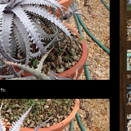
รู
รับ