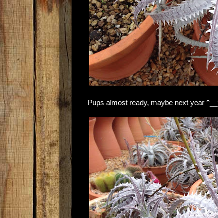
Pups almost ready, maybe next year ^__