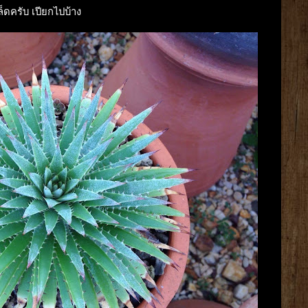
ล็ดครับ เปียกไปบ้าง