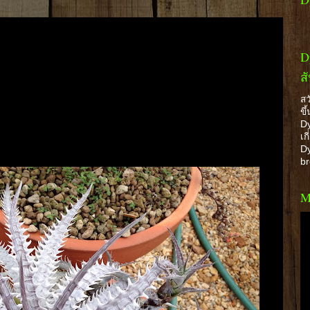
D
ส
สว
ขึ
Dy
เก
Dy
b
M