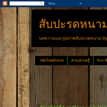
สับปะรดหนาม
บทความและรูปภาพสับปะรดหนาม Dyck
New Re
กลับไปหน้าแรก
สาระความรู้