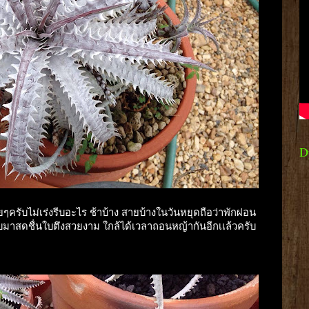
D
ายๆครับไม่เร่งรีบอะไร ช้าบ้าง สายบ้างในวันหยุดถือว่าพักผ่อน
ลับมาสดชื่นใบตึงสวยงาม ใกล้ได้เวลาถอนหญ้ากันอีกเเล้วครับ