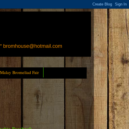
 " bromhouse@hotmail.com
 Malay Bromeliad Fair
yckia Facebook