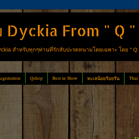
 Dyckia From " Q "
ia สำหรับทุกๆท่านที่รักสับปะรดหนามโดยเฉพาะ โดย " Q
gistration
Qshop
Best in Show
Thai
ทะเลน้อยร้อยรัน
D