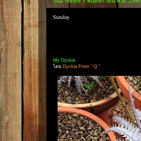
วันอาทิตย์ที่ 5 พฤศจิกายน พ.ศ. 2560
Sunday
My Dyckia
โดย
Dyckia From " Q "