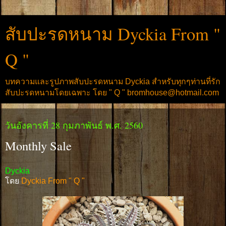
สับปะรดหนาม Dyckia From "
Q "
บทความและรูปภาพสับปะรดหนาม Dyckia สำหรับทุกๆท่านที่รัก
สับปะรดหนามโดยเฉพาะ โดย " Q " bromhouse@hotmail.com
วันอังคารที่ 28 กุมภาพันธ์ พ.ศ. 2560
Monthly Sale
Dyckia
โดย
Dyckia From " Q "