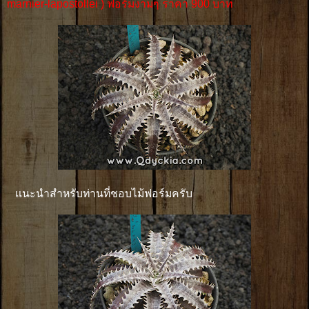
marnier-lapostollei ) ฟอร์มงามๆ ราคา 900 บาท
เเนะนำสำหรับท่านที่ชอบไม้ฟอร์มครับ