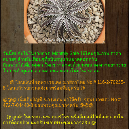
วันนี้พบกับไม้ในรายการ Monthly Sale ไม้ใหม่คุณภาพ ราคา
สบายๆ สำหรับเพื่อนๆที่สนับสนุนกันมาตลอดครับ
มีเฉพาะไม้เดี่ยวคู่ผสมใหม่ๆ ราคาจะตั้งตามขนาด ความยากง่าย
ในการทำคู่ผสม ความสวยและแนวโน้มในอนาคต
@ โอนเงินที่ จตุพร เวชเตง ธ.กสิกรไทย No # 116-2-70235-
8 โอนแล้วรบกวนแจ้งมาพร้อมที่อยู่ครับ @
@@@ เพิ่มเติมบัญชี ธ.กรุงเทพ มาให้ครับ จตุพร เวชเตง No #
472-7-04440-8 ขอบพระคุณมากๆครับ @@@
@ ลูกค้าใหม่รบกวนขอเบอร์โทร หรืออีเมลล์ไว้เพื่อสะดวกใน
การติดต่อด้วยนะครับ ขอบพระคุณมากๆครับ @