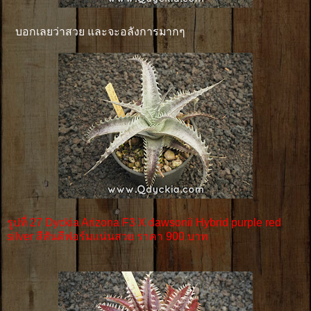
บอกเลยว่าสวย และจะอลังการมากๆ
รูปที่ 27 Dyckia Arizona F3 X dawsonii Hybrid purple red
silver สีสันดีฟอร์มเเน่นสวย ราคา 900 บาท