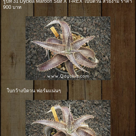
รูปที่ 31 Dyckia Maroon Star X T-REX ใบบิดวน สวยงาม ราคา
900 บาท
ใบกว้างบิดวน ฟอร์มเเน่นๆ