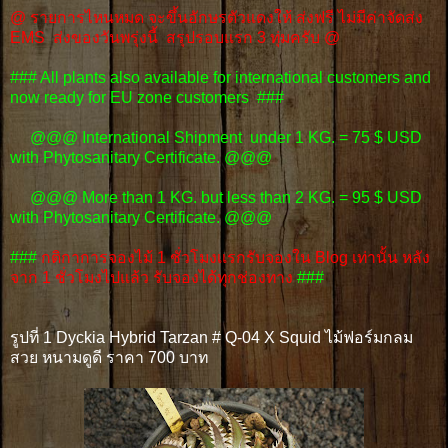
@ รายการไหนหมด จะขึ้นอักษรตัวแดงให้ ส่งฟรี ไม่มีค่าจัดส่ง
EMS ส่งของวันพรุ่งนี้ สรุปรอบแรก 3 ทุ่มครับ @
### All plants also available for international customers and
now ready for EU zone customers ###
@@@ International Shipment under 1 KG. = 75 $ USD
with Phytosanitary Certificate. @@@
@@@ More than 1 KG. but less than 2 KG. = 95 $ USD
with Phytosanitary Certificate. @@@
###
กติกาการจองไม้ 1 ชั่วโมงเเรกรับจองใน Blog เท่านั้น หลัง
จาก 1 ชั่วโมงไปแล้ว รับจองได้ทุกช่องทาง
###
รูปที่ 1 Dyckia Hybrid Tarzan # Q-04 X Squid ไม้ฟอร์มกลม
สวย หนามดูดี ราคา 700 บาท