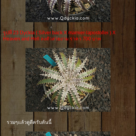
รูปที่ 23 Dyckia ( Silver back X marnier-lapostollei ) X
Heaven and Hell ลงตัวสวยงาม ราคา 700 บาท
รวมๆแล้วดูดีครับต้นนี้