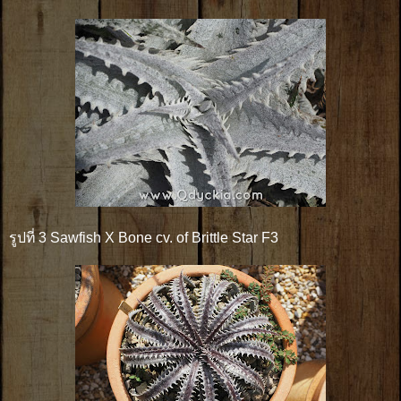
รูปที่ 3 Sawfish X Bone cv. of Brittle Star F3