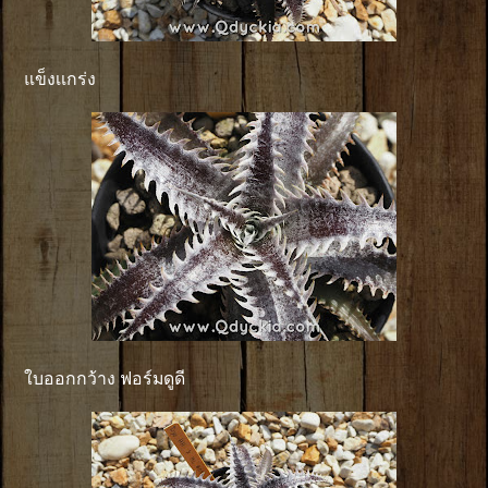
แข็งเเกร่ง
ใบออกกว้าง ฟอร์มดูดี