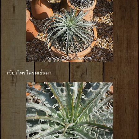
เขียวไทรโครมเย็นตา