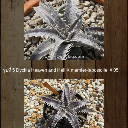
รูปที่ 5 Dyckia Heaven and Hell X marnier-lapostollei # 05