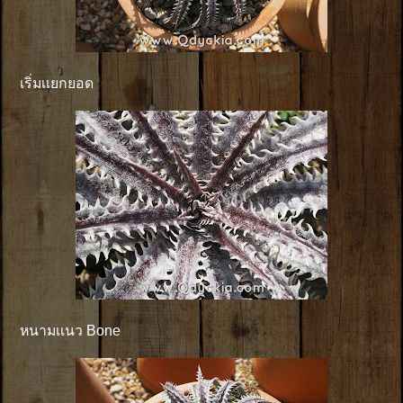
เริ่มเเยกยอด
หนามเเนว Bone