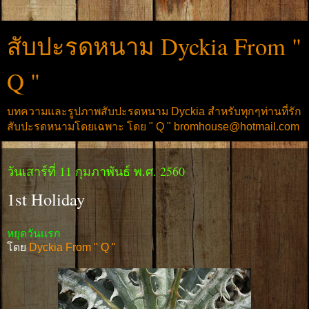
สับปะรดหนาม Dyckia From "
Q "
บทความและรูปภาพสับปะรดหนาม Dyckia สำหรับทุกๆท่านที่รัก
สับปะรดหนามโดยเฉพาะ โดย " Q " bromhouse@hotmail.com
วันเสาร์ที่ 11 กุมภาพันธ์ พ.ศ. 2560
1st Holiday
หยุดวันเเรก
โดย
Dyckia From " Q "