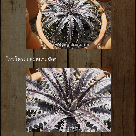
ไทรโครมเเละหนามชัดๆ