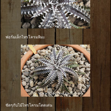
ฟอร์มเล็กไทรโครมหิมะ
ชัดๆกับไม้ไทรโครมโดดเด่น