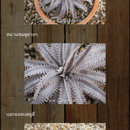
หนามชมพูสวยๆ
แยกยอดเเต่ดูดี