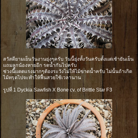
สวัสดียามเย็นวันงานยุ่งๆครับ วันนี้ยุ่งทั้งวันครับตั้งเเต่เช้ายันเย็น
แถมลูกน้องหายอีก รดน้ำกันไปครับ
ช่วงนี้เเดดเเรงมากๆต้องระวังไม่ให้ไม้ขาดน้ำครับ ไม่นั้นถ้าเกิด
ไม้ทรุดไปจะทำให้ฟื้นสวยใช้เวลานาน
รูปที่ 1 Dyckia Sawfish X Bone cv. of Brittle Star F3