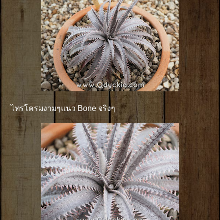
ไทรโครมงามๆแนว Bone จริงๆ