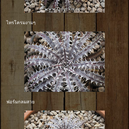
ไทรโครมงามๆ
ฟอร์มกลมสวย