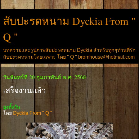
สับปะรดหนาม Dyckia From "
Q "
บทความและรูปภาพสับปะรดหนาม Dyckia สำหรับทุกๆท่านที่รัก
สับปะรดหนามโดยเฉพาะ โดย " Q " bromhouse@hotmail.com
วันจันทร์ที่ 20 กุมภาพันธ์ พ.ศ. 2560
เสร็จงานเเล้ว
ยุ่งทั้งวัน
โดย
Dyckia From " Q "