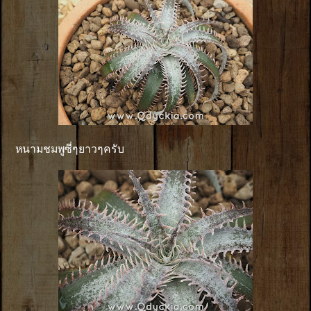
หนามชมพูซี่ๆยาวๆครับ