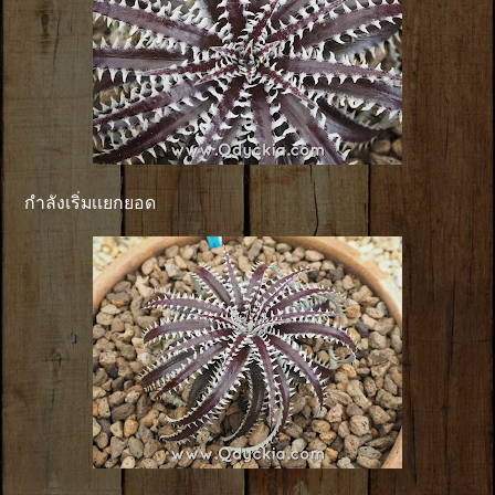
กำลังเริ่มเเยกยอด