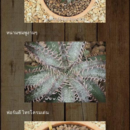
หนามชมพูงามๆ
ฟอร์มดี ไทรโครมเด่น