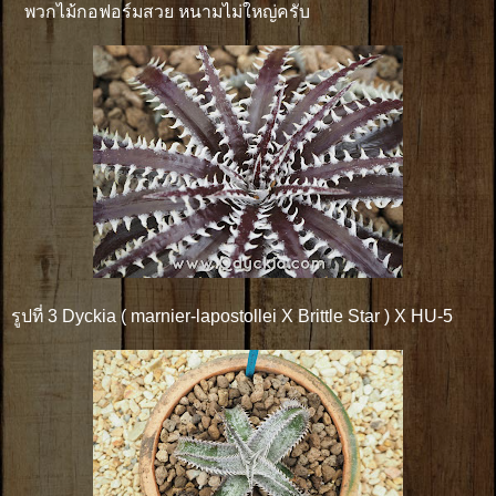
พวกไม้กอฟอร์มสวย หนามไม่ใหญ่ครับ
รูปที่ 3 Dyckia ( marnier-lapostollei X Brittle Star ) X HU-5