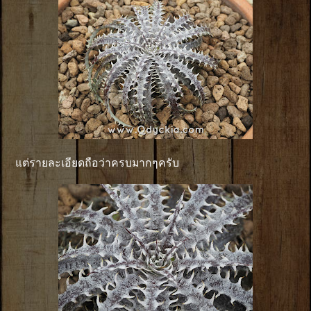
แต่รายละเอียดถือว่าครบมากๆครับ