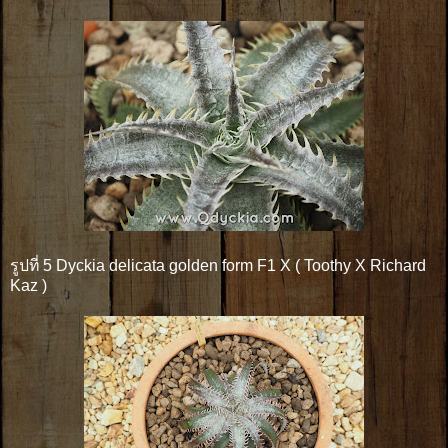
รูปที่ 5 Dyckia delicata golden form F1 X ( Toothy X Richard
Kaz )