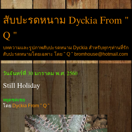
สับปะรดหนาม Dyckia From "
Q "
บทความและรูปภาพสับปะรดหนาม Dyckia สำหรับทุกๆท่านที่รัก
สับปะรดหนามโดยเฉพาะ โดย " Q " bromhouse@hotmail.com
วันจันทร์ที่ 30 มกราคม พ.ศ. 2560
Still Holiday
หยุดชดเชย
โดย
Dyckia From " Q "