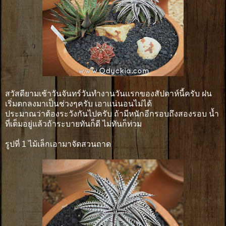
สวัสดียามเช้าวันจันทร์วันทำงานวันเเรกของสัปดาห์นี้ครับ ฝน
เริ่มตกลงมาเป็นช่วงๆครับ เอาเเน่นอนไม่ได้
ประมาณว่าต้องระวังกันไปครับ ถ้ามีหนักอีกรอบถึงสองรอบ น้ำ
ที่เต็มอยู่แล้วถ้าระบายทันก็ดี ไม่ทันก็ท่วม
รูปที่ 1 ไม้เล็กเอามาจัดสวนถาด