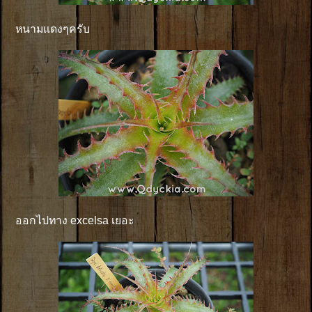
หนามเเดงๆครับ
ออกไปทาง excelsa เยอะ