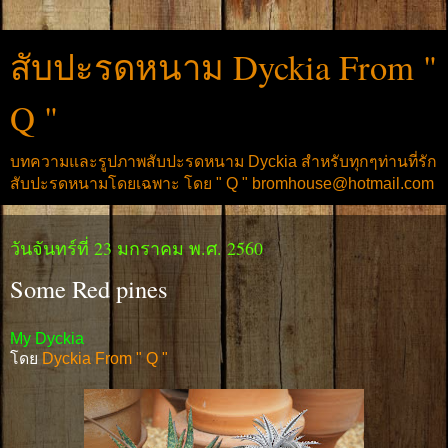
สับปะรดหนาม Dyckia From "
Q "
บทความและรูปภาพสับปะรดหนาม Dyckia สำหรับทุกๆท่านที่รัก
สับปะรดหนามโดยเฉพาะ โดย " Q " bromhouse@hotmail.com
วันจันทร์ที่ 23 มกราคม พ.ศ. 2560
Some Red pines
My Dyckia
โดย
Dyckia From " Q "