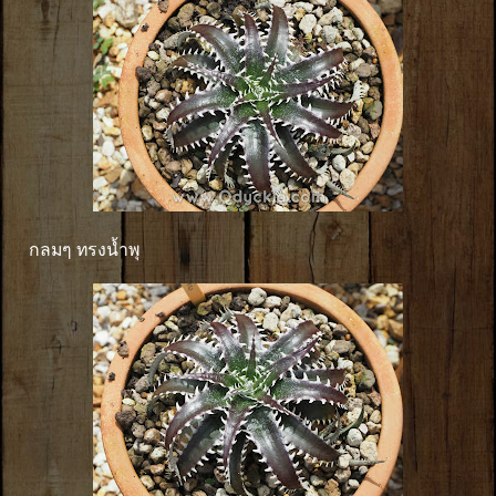
กลมๆ ทรงน้ำพุ