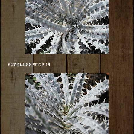
สะท้อนแดด ขาวสวย