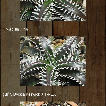
หน่อเยอะมาก
รูปที่ 5 Dyckia Keswick X T-REX