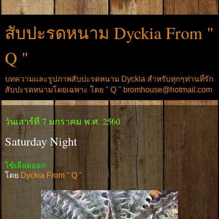
สับปะรดหนาม Dyckia From "
Q "
บทความและรูปภาพสับปะรดหนาม Dyckia สำหรับทุกๆท่านที่รัก
สับปะรดหนามโดยเฉพาะ โดย " Q " bromhouse@hotmail.com
วันเสาร์ที่ 7 มกราคม พ.ศ. 2560
Saturday Night
ไข้เลือดออก
โดย
Dyckia From " Q "