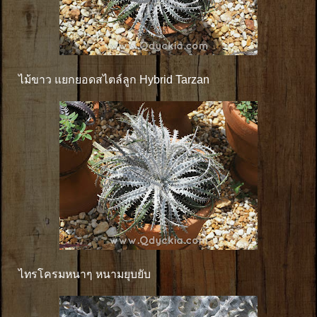
ไม้ขาว แยกยอดสไตล์ลูก Hybrid Tarzan
ไทรโครมหนาๆ หนามยุบยับ