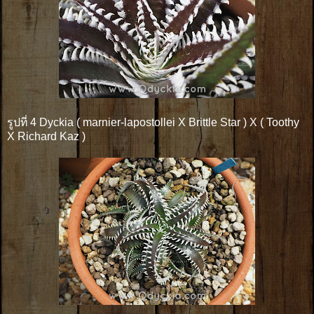
รูปที่ 4 Dyckia ( marnier-lapostollei X Brittle Star ) X ( Toothy
X Richard Kaz )