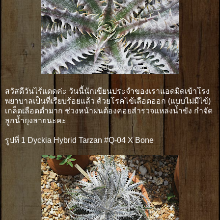
สวัสดีวันไร้แดดค่ะ วันนี้นักเขียนประจำของเราแอดมิดเข้าโรง
พยาบาลเป็นที่เรียบร้อยแล้ว ด้วยโรคไข้เลือดออก (แบบไม่มีไข้)
เกล็ดเลือดต่ำมาก ช่วงหน้าฝนต้องคอยสำรวจแหล่งน้ำขัง กำจัด
ลูกน้ำยุงลายนะคะ
รูปที่ 1 Dyckia Hybrid Tarzan #Q-04 X Bone